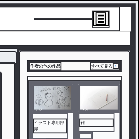
トーリーを書
作者の他の作品
すべて見る
ノベ
ノベ
ノベ
ル
ル
ル
イラスト専用部
雑
いつ
屋
なれ