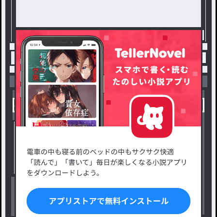
る男と、勇者の少女の物語で
ある。
トップ
ファンタジー
崖っぷち探偵と謎の少女と
小説を探す
ジャンルから探す
新着小説一覧
恋愛・ロマンス
タグ一覧
ロマンスファンタジー
小説コンテスト応募・公募
ファンタジー・異世界・SF
出版・メディアミックス作品
ホラー・ミステリー
BL
ドラマ
コメディ