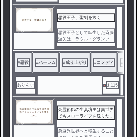
悪役王子、聖剣を抜く
ノベ
悪役王子として転生した斉藤
ル
遊矢は、ラウル・グランツと
して異世界で生きることを決
める。
最初は悪王子楽しそうと楽観
#
悪役
#
ハーレム
#
成り上がり
#
コメディ
#
ファン
的だったが、どこに行っても
悪役のレッテルがついて回り
、街人からは総スカンで、屋
敷には盗賊や反乱軍が攻めて
ありんす
1,115
くる。
どいつもこいつも自分を正義
の味方と信じて疑わない連中
に、ラウルは悪役として立ち
死霊術師の生臭坊主は異世界
向かう。カクヨムにて７０万
でもスローライフを送りたい
PVを突破
。
ノベ
ル
急遽異世界へと転生すること