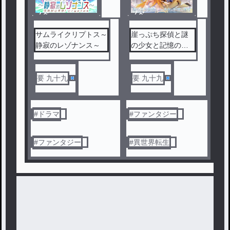
ノベ
ノベ
ル
ル
サムライクリプトス～
崖っぷち探偵と謎
静寂のレゾナンス～
の少女と記憶の迷
宮
要 九十九
要 九十九
#
ドラマ
#
ファンタジー
#
ファンタジー
#
異世界転生