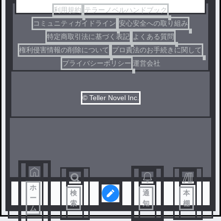
利用規約
テラーノベルハンドブック
コミュニティガイドライン
安心安全への取り組み
特定商取引法に基づく表記
よくある質問
権利侵害情報の削除について
プロ責法のお手続きに関して
プライバシーポリシー
運営会社
© Teller Novel Inc.
ホ
検
通
本
ー
索
知
棚
ム