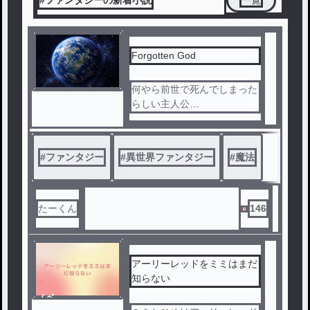
Forgotten God
何やら前世で死んでしまった
らしい主人公
「丸山 閃斗」は謎の存在に
「なくてはならないもの」と
言われ、元いた世界に飛ばさ
#
ファンタジー
#
異世界ファンタジー
#
魔法
れてしまう。
謎の存在の意図は何なのか。
前世で何が起こったのか。冒
険の先に待ち受けるものとは
たーくん
146
・・・。
読者の諸君にとっての異世界
で繰り広げられるファンタジ
ー！ぜひ、お楽しみください
アーリーレッドをミミはまだ
。
知らない
画像生成：チャットGPT様
ノベ