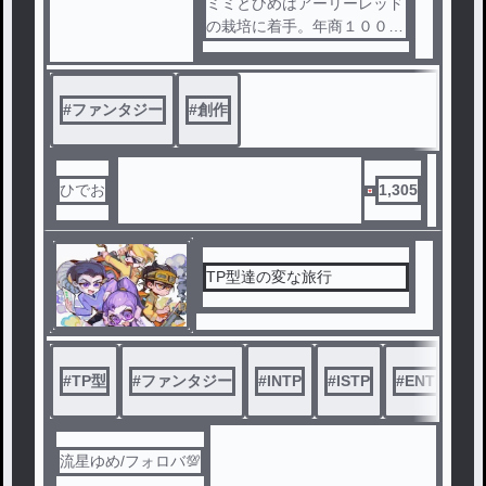
ル
ミミとひめはアーリーレッド
の栽培に着手。年商１０００
０億円の大企業となって。科
学部主将に就任するのだった
。
#
ファンタジー
#
創作
ひでお
1,305
TP型達の変な旅行
#
TP型
#
ファンタジー
#
INTP
#
ISTP
#
ENTP
#
流星ゆめ/フォロバ💯