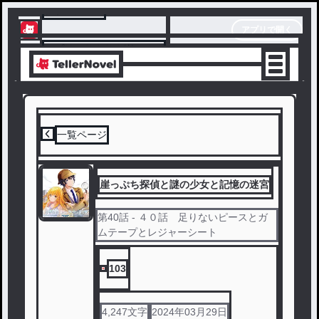
テラーノベル
アプリで開く
アプリでサクサク楽しめる
一覧ページ
崖っぷち探偵と謎の少女と記憶の迷宮
第
40
話
- ４０話 足りないピースとガ
ムテープとレジャーシート
103
4,247
文字
2024年03月29日