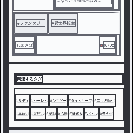
になった九条颯馬(35)
小さな村に厄介になるも、生
活の為に冒険者に。
ギルドに騙され、与えられた
#
ファンタジー
#
異世界転生
のは最低ランクのカッパープ
レート。
それに挫けることなく日々の
雑務をこなしながらも、九条
しめさば
6,792
は不慣れな異世界生活を送っ
ていた。
そんな九条を優しく癒してく
れるのは、ギルドの担当職員
であるミア(10)と、森で助け
関連するタグ
た狐のカガリ(モフモフ)。
とは言えそんな日常も長くは
続かず、ある日を境に九条は
人生の転機を迎えることとな
#
サディ
#
ハーレム
#
シニゲー
#
タイムリープ
#
異世界転生
る。
ダンジョンで手に入れた魔法
#
異能力
#
闇堕ち
#
感動
#
治療
#
謎解き
#
バトル
#
美少年
書。村を襲う盗賊団に、新た
なる出会い。そして見直され
た九条の評価。