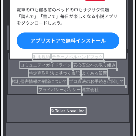
タグ一覧
ロマンスファンタジー
小説コンテスト応募・公募
ファンタジー・異世界・SF
出版・メディアミックス作品
ホラー・ミステリー
BL
ドラマ
コメディ
利用規約
テラーノベルハンドブック
コミュニティガイドライン
安心安全への取り組み
特定商取引法に基づく表記
よくある質問
権利侵害情報の削除について
プロ責法のお手続きに関して
プライバシーポリシー
運営会社
© Teller Novel Inc.