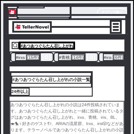
テラーノベル
アプリで開く
アプリでサクサク楽しめる
#
あつあつぐらたん召し上がれ
#
irxs
(15件)
#
青桃
(14件)
#
iris
(6件)
#あつあつぐらたん召し上がれの小説一覧
24件
以上
あつあつぐらたん召し上がれの小説は24件投稿されていま
す。あつあつぐらたん召し上がれと一緒に投稿されているタ
グはあつあつぐらたん召し上がれ、irxs、青桃、iris、BL、
🍣🐤♀好きのゲストｻﾝ、ARIAの流星群、Irxs、iris🎲などがあ
ります。テラーノベルであつあつぐらたん召し上がれの小説