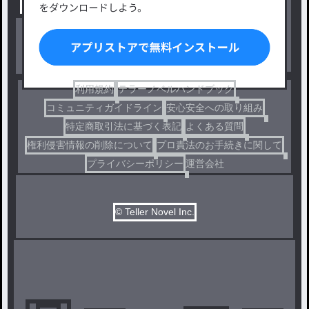
出版・メディアミックス作品
ホラー・ミステリー
BL
ドラマ
コメディ
利用規約
テラーノベルハンドブック
コミュニティガイドライン
安心安全への取り組み
特定商取引法に基づく表記
よくある質問
権利侵害情報の削除について
プロ責法のお手続きに関して
プライバシーポリシー
運営会社
© Teller Novel Inc.