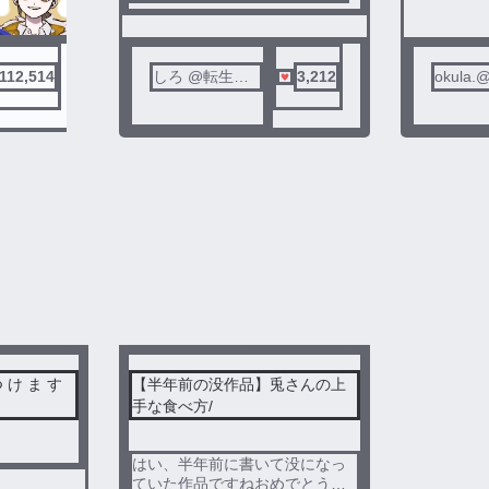
🤪 「なんや ~ ？」
💎 「セッ✘‎スって … なに ？」
112,514
しろ @転生し
3,212
🤪 「 … は 。」
ました
シティブ
センシティブ
つ け ま す
【半年前の没作品】兎さんの上
危なっかし
手な食べ方/
3
4
はい、半年前に書いて没になっ
ていた作品ですねおめでとう