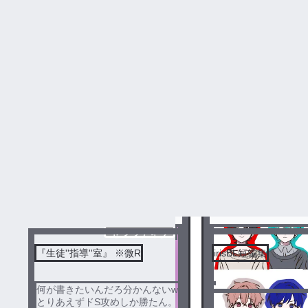
Irxsの小説は716件投稿されています。Irxsと一緒に投稿されてい
Irxsの小説を楽しみましょう。
#Irxsの人気ランキング
センシティブ
『生徒''指導''室』 ※微R
irisBL短編集
何が書きたいんだろ分かんないw
とりあえずドS攻めしか勝たん。