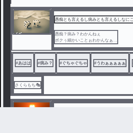
愚痴とも言えるし病みとも言えるしなにこ
ノベ
愚痴？病み？わかんねぇ
ル
ボクぅ細かいことぉわかんなぁい
ｱﾋﾞｬﾊﾞﾊﾞﾊ
ウェイ☆
#
あはは
#
病み？
#
ぐちゃぐちゃ
#
うわぁぁぁぁぁ
さくらもち🎭
私の恋愛事情