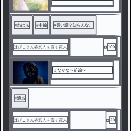
#
わはぁ
#
中編
#
長い話？知らんな。
ぱぴこさん@変人を愛す変人
100
えなかな〜前編〜
#
適当
ぱぴこさん@変人を愛す変人
20