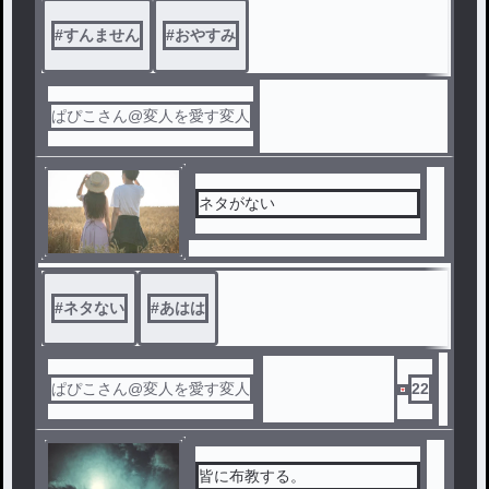
#
すんません
#
おやすみ
ぱぴこさん@変人を愛す変人
ネタがない
#
ネタない
#
あはは
ぱぴこさん@変人を愛す変人
22
皆に布教する。