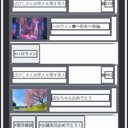
ぱぴこさん@変人を愛す変人
210
ハロウィン🎃〜彰冬〜前編。
#
ハロウィン
ぱぴこさん@変人を愛す変人
401
ほなちゃんおめでとう
#
望月穂波
#
お誕生日おめでとう！