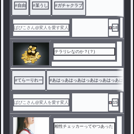
#
自由
#
某うし
#
ガチャクラブ
ぱぴこさん@変人を愛す変人
18
テラリレなのか？(？)
#
てらーりれー
#
あはっあはっあはっあはっあはっあはっあ
ぱぴこさん@変人を愛す変人
15
相性チェッカーってやつあった
。