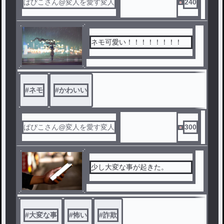
ぱぴこさん@変人を愛す変人
240
ネモ可愛い！！！！！！！！
#
ネモ
#
かわいい
ぱぴこさん@変人を愛す変人
300
少し大変な事が起きた。
#
大変な事
#
怖い
#
詐欺