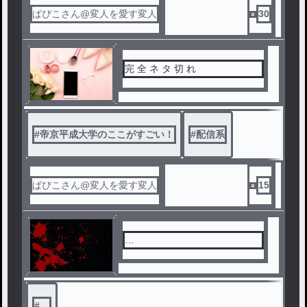
ぱぴこさん@変人を愛す変人
30
完 全 ネ タ 切 れ
#
帝京平成大学のここがすごい！
#
配信系
ぱぴこさん@変人を愛す変人
15
…
#
…