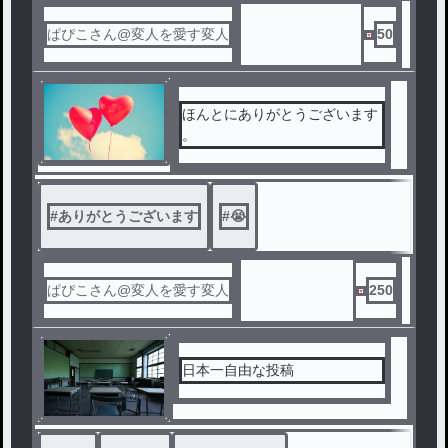
ぱぴこさん@変人を愛す変人
50
ほんとにありがとうございます
。
#
ありがとうございます
#
😭
ぱぴこさん@変人を愛す変人
250
日本一自由な投稿