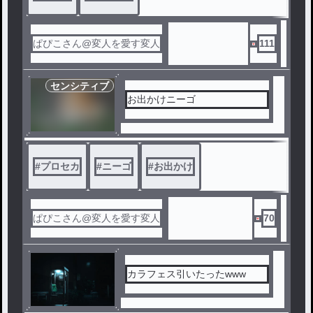
ぱぴこさん@変人を愛す変人
111
センシティブ
お出かけニーゴ
#
プロセカ
#
ニーゴ
#
お出かけ
ぱぴこさん@変人を愛す変人
70
カラフェス引いたったwww