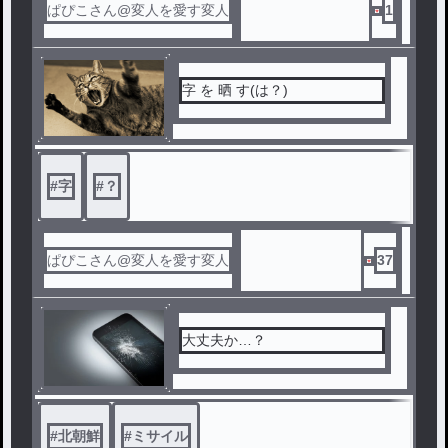
ぱぴこさん@変人を愛す変人
1
字 を 晒 す(は？)
#
字
#
？
ぱぴこさん@変人を愛す変人
37
大丈夫か…？
#
北朝鮮
#
ミサイル