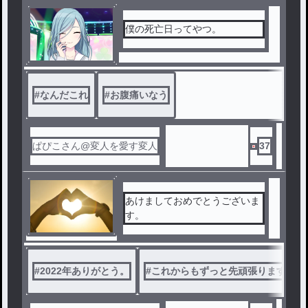
僕の死亡日ってやつ。
#
なんだこれ
#
お腹痛いなう
ぱぴこさん@変人を愛す変人
37
あけましておめでとうございま
す。
#
2022年ありがとう。
#
これからもずっと先頑張ります。