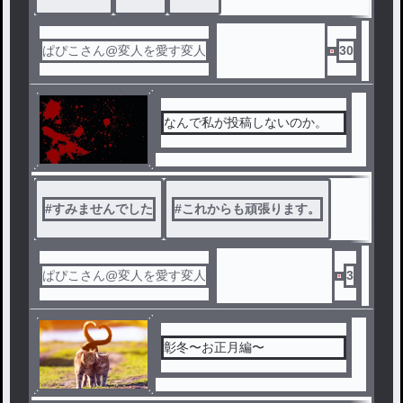
ぱぴこさん@変人を愛す変人
30
なんで私が投稿しないのか。
#
すみませんでした
#
これからも頑張ります。
ぱぴこさん@変人を愛す変人
3
彰冬〜お正月編〜