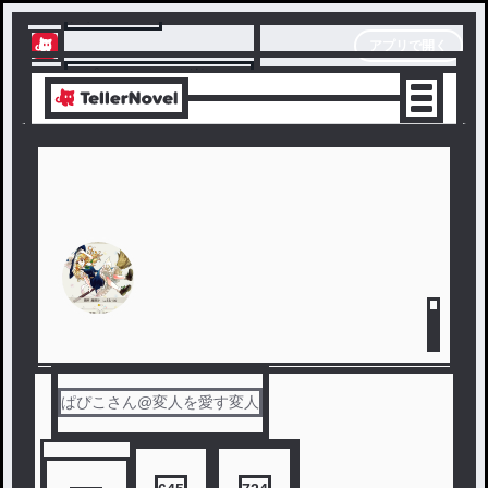
テラーノベル
アプリで開く
アプリでサクサク楽しめる
ぱぴこさん@変人を愛す変人