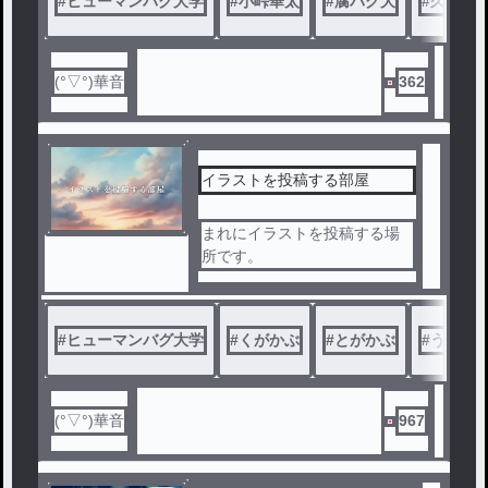
#
ヒューマンバグ大学
#
小峠華太
#
腐バグ大
#
久我虎
(°▽°)華音
362
イラストを投稿する部屋
まれにイラストを投稿する場
所です。
#
ヒューマンバグ大学
#
くがかぶ
#
とがかぶ
#
うりゅ
(°▽°)華音
967