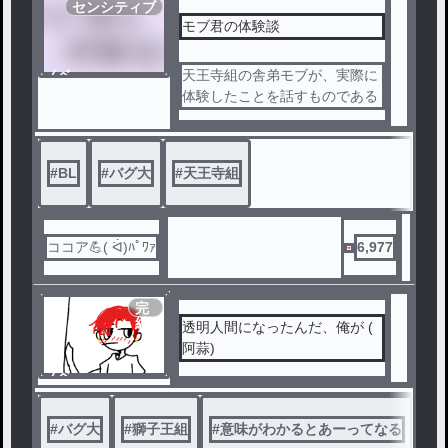
センシティブ
モブ君の体験談
ノベ
天王寺組の舎弟モブが、実際に
ル
体験したことを話すものである
#
BL
#
バグ大
#
天王寺組
ココア💪( ᐛ)ﾊﾟﾜｧ
6,977
完
結
透明人間になったんだ、俺が (
阿蒜)
ノベ
ル
#
バグ大
#
獅子王組
#
意味がわかるとあーってなる
#
阿