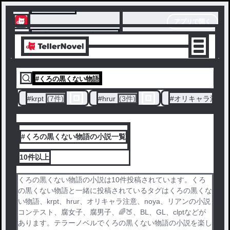
テラーノベル
アプリで開く
アプリでサクサク楽しめる
#
くろの黒くない物語
#
krpt
(7件)
#
hrur
(3件)
#
オリキャラ注意
#くろの黒くない物語の小説一覧
10件
以上
くろの黒くない物語の小説は10件投稿されています。くろ
の黒くない物語と一緒に投稿されているタグはくろの黒くな
い物語、krpt、hrur、オリキャラ注意、noya、リアンの小説
コンテスト、腐女子、腐男子、🌈🍑、BL、GL、clptなどが
あります。テラーノベルでくろの黒くない物語の小説を楽し