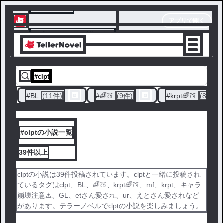
テラーノベル
アプリで開く
アプリでサクサク楽しめる
#
clpt
#
BL
(11件)
#
🌈🍑
(9件)
#
krpt🌈🍑
(8件)
#clptの小説一覧
39件
以上
clptの小説は39件投稿されています。clptと一緒に投稿され
ているタグはclpt、BL、🌈🍑、krpt🌈🍑、mf、krpt、キャラ
崩壊注意⚠️、GL、etさん愛され、ur、えとさん愛されなど
があります。テラーノベルでclptの小説を楽しみましょう。