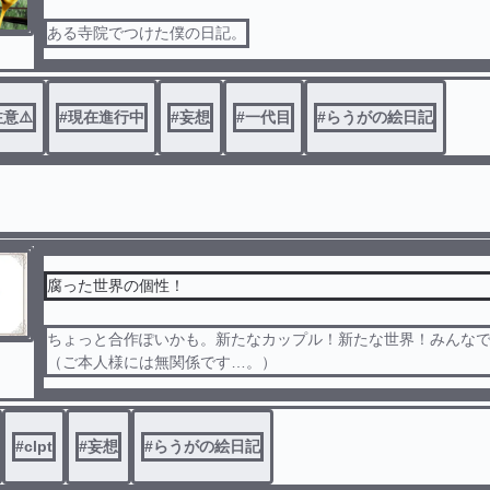
ある寺院でつけた僕の日記。
意⚠️
#
現在進行中
#
妄想
#
一代目
#
らうがの絵日記
腐った世界の個性！
ちょっと合作ぽいかも。新たなカップル！新たな世界！みんな
（ご本人様には無関係です…。）
#
clpt
#
妄想
#
らうがの絵日記