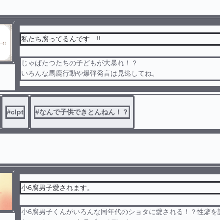
私たち腐ってるんです…!!
じゃぱたつたちの子どもが大暴れ！？
いろんな馬鹿行動や爆弾発言は見逃してね。
男同士で子どもができてんのは触れない約束！
いっぱいキャラ出てきます。いろんなところに出ていきます。
ます。
#
clpt
#
なんで子供できとんねん！？
小6腐男子愛されます。
小6腐男子くんがいろんな同年代のショタに愛される！？性癖を