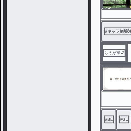
ノベ
ル
#
キャラ崩壊注
らうが🐼💕
#
BL
#
GL