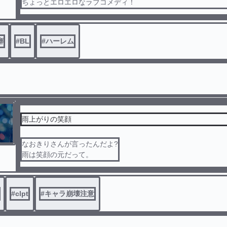
ちょっとエロエロなラブコメディ！
癖
#
BL
#
ハーレム
雨上がりの笑顔
なおきりさんが言ったんだよ?
雨は笑顔の元だって。
#
clpt
#
キャラ崩壊注意