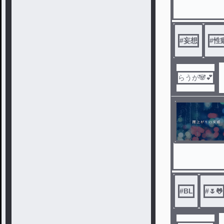
#
妄想
#
性
らうが🐼💕
#
BL
#
🌷🐸