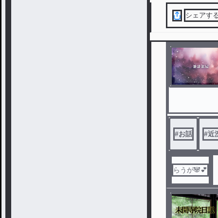
シェアす
#
お話
#
近
らうが🐼💕