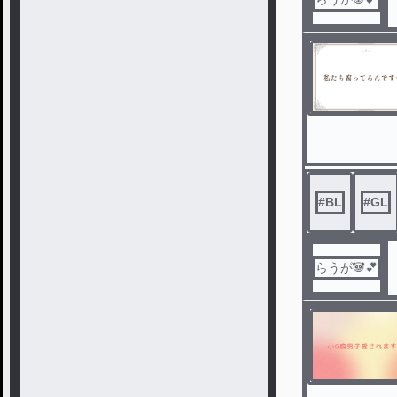
#
BL
#
GL
らうが🐼💕