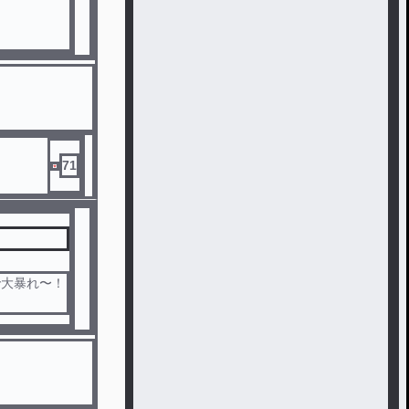
71
で大暴れ〜！