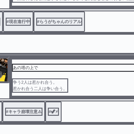
#
現在進行中
#
らうがちゃんのリアル
あの塔の上で
争う2人は惹かれ合う。
惹かれ合う二人は争い合う。
#
キャラ崩壊注意⚠️
#
🦖⚡