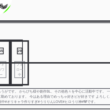
55
29
フォ
フォ
ロワ
ロー
ー
中
うがです。 からぴち様や創作BL、その他色々を中心に活動中です。 
に勤めております。 今はある理由でめっちゃ好きピが好きです よろし
画中#オリキャラ作りすぎ#うりりんLOVE#ヒロうり神#🐼です。