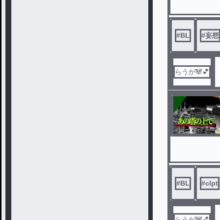
#
BL
#
妄想
らうが🐼💕
#
BL
#
clpt
らうが🐼💕