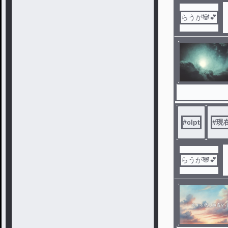
らうが🐼💕
#
clpt
#
現
らうが🐼💕