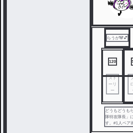
らうが🐼💕
120
スト
ーリ
ー
どうもどうもら
隊特攻隊長」
す。#1人ペア