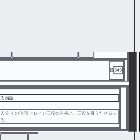
たいになれたのなら、
いになれたなら人生が楽しかったのかな、.ᐣ
じめ
#
ご本人様には関係ありません
#
BL
349
ある物語
人公 その仲間 ヒロイン三役の主格と、三役を目立たせるモ
する。
格より目立ってはいけない＿