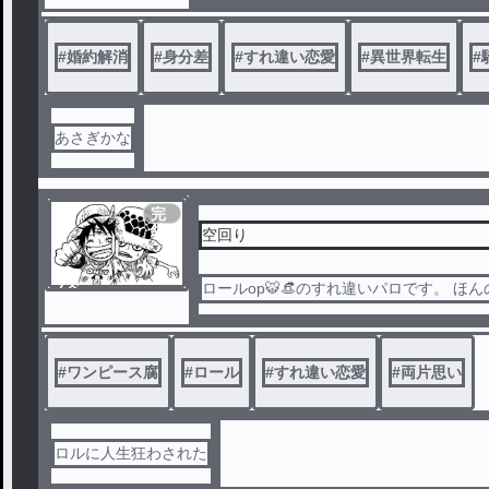
※他のサイトでも掲
場所がないと再確認する。
魔法塔に認められた魔法使いのオレーリ
#
婚約解消
#
身分差
#
すれ違い恋愛
#
異世界転生
#
ッテルを貼られてした。魔法術式による
手柄にしたと言われ誰も守ってくれなか
つねに姉クラリッサに意地悪をするよう
約者の心離れを再確認して国を出る覚悟
あさぎかな
に別れを告げようとするが──？
完
【短編】大好きな騎士団長様が見ている
結
空回り
ようです。こちらの連載版です( ´艸｀)！
※他のサイトでも掲載中
ノベ
ロールop🐯👒のすれ違いパロです。 ほん
ル
#
ワンピース腐
#
ロール
#
すれ違い恋愛
#
両片思い
ロルに人生狂わされた