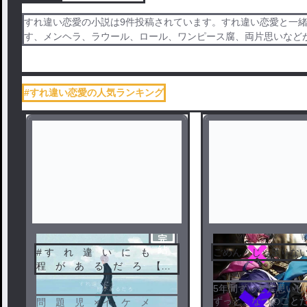
すれ違い恋愛の小説は9件投稿されています。すれ違い恋愛と一緒
す、メンヘラ、ラウール、ロール、ワンピース腐、両片思いなど
#すれ違い恋愛の人気ランキング
完
結
# す れ 違 い に も
ごめん、じゃ足りな
程 が あ る だ ろ 【完
結】
5年間ずっと片思いし
ずっと、なつのこと
問 題 児 × イ ケ メ