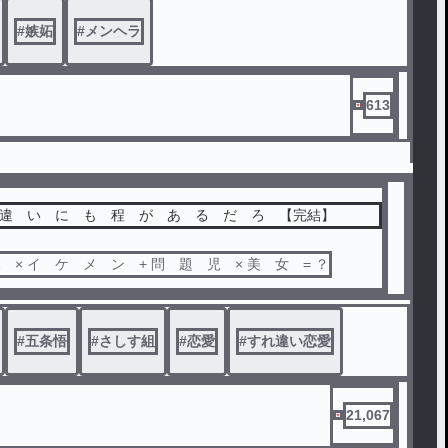
」じゃたりないから
#
嫉妬
#
メンヘラ
613
れ 違 い に も 程 が あ る だ ろ 【完結】
問 題 児 × イ ケ メ ン + 問 題 児 × 美 女 = ？
#
五条悟
#
さしす組
#
恋愛
#
すれ違い恋愛
21,067