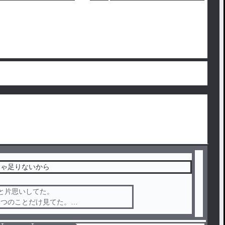
じゃ足りないから
と片思いしてた。
なつのことだけ見てた。
_こさめと付き合ってるなんて聞いてない。