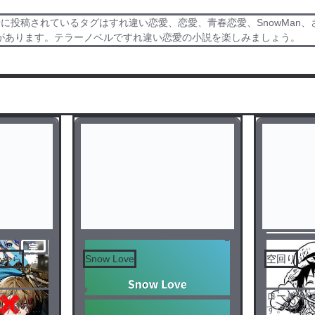
に投稿されているタグはすれ違い恋愛、恋愛、青春恋愛、SnowMan、
があります。テラーノベルですれ違い恋愛の小説を楽しみましょう。
完
いから
Snow Love
空回り
結
てた。
ロールop
だけ見て
す。 ほん