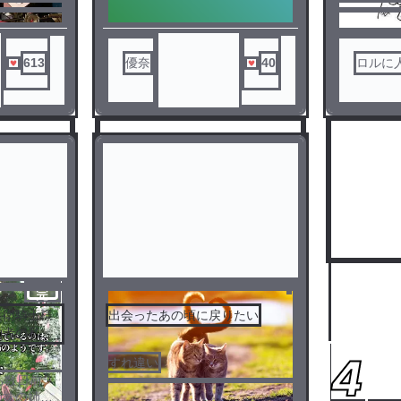
👒🍊
付き合ってる
ノベ
ル
613
優奈
40
ロルに
ないから
された
完
結
護衛騎士様
出会ったあの頃に戻りたい
約者の私で
です。
3
4
すれ違い
る数日前
姉妹の姉ク