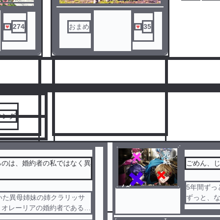
戻った。そ
オレーリア
団長のアシ
274
おまめ
35
姿を目撃し
分の居場所
。
魔法使い
として常に
人気ランキングをみる
られてし
功績を重ね
手柄にした
くれなかっ
キング
に意地悪
宰相に仕組
れを再確認
決めて、婚
完
別れを告げ
結
るのは、婚約者の私ではなく異
ごめん、
ノベ
5年間ずっ
8
士団長様が
ル
いた異母姉妹の姉クラリッサ
ずっと、
者の私では
、オレーリアの婚約者である騎
なのに__
こちらの連
撃してしまい、王城に自分の居