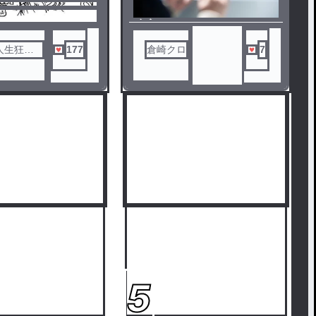
ノベ
ル
人生狂わ
177
倉崎クロ
7
5