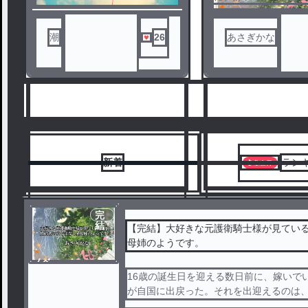
ラリッサが自国に出
ノベ
れを出迎えるのは、
ル
の婚約者である騎士
潮
26
あさぎかな
ュトンだった。その
てしまい、王城に自
がないと再確認する
魔法塔に認められた
のオレーリアは末姫
悪役のレッテルを貼
た。魔法術式による
ても、全ては自分の
と言われ誰も守って
た。
新着
ラン
つねに姉クラリッサ
をするように王妃と
まれ、婚約者の心離
して国を出る覚悟を
完
約者のアシュトンに
結
【完結】大好きな元護衛騎士様が見てい
ようとするが──？
母姉のようです。
ノベ
6
7
【短編】大好きな騎
ル
16歳の誕生日を迎える数日前に、嫁いで
見ているのは、婚約
が自国に出戻った。それを出迎えるのは
なく姉のようです。
士団長のアシュトンだった。その姿を目
載版です( ´艸｀)！