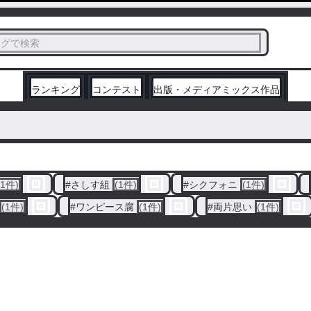
ス
タグで検索
く
ランキング
コンテスト
出版・メディアミックス作品
(1件)
#
さしす組
(1件)
#
シクフォニ
(1件)
(1件)
#
ワンピース腐
(1件)
#
両片思い
(1件)