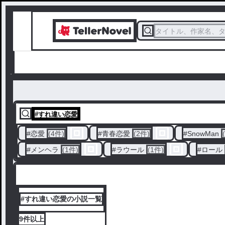
タイトル、作家名、
#
すれ違い恋愛
#
恋愛
(4件)
#
青春恋愛
(2件)
#
SnowMan
#
メンヘラ
(1件)
#
ラウール
(1件)
#
ロール
#すれ違い恋愛の小説一覧
9件
以上