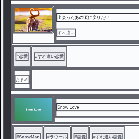
出会ったあの頃に戻りたい
すれ違い
#
恋愛
#
すれ違い恋愛
おまめ
Snow Love
#
SnowMan
#
ラウール
#
恋愛
#
すれ違い恋愛