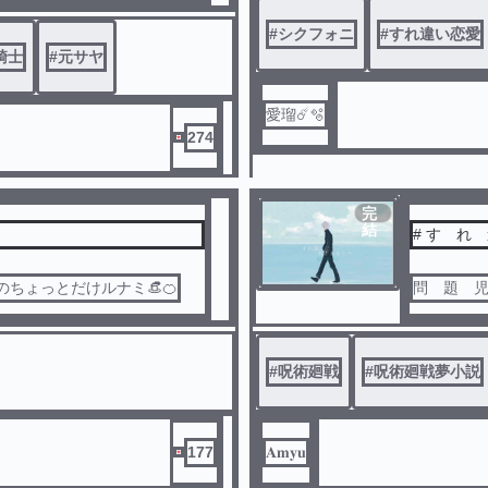
載中
「ごめん
#
シクフォニ
#
すれ違い恋愛
アは末姫として常に悪役のレ
騎士
#
元サヤ
功績を重ねても、全ては自分の
った。
に王妃と宰相に仕組まれ、婚
愛瑠️☄️🫧
を決めて、婚約者のアシュトン
274
完
のは、婚約者の私ではなく姉の
結
# す 
のちょっとだけルナミ👒🍊
#
呪術廻戦
#
呪術廻戦夢小説
177
𝐀𝐦𝐲𝐮