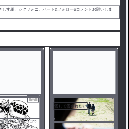
さしす組、シクフォニ、ハート&フォロー&コメントお願いしま
完
結
愛して愛されたい
🐯👒のすれ違いパロで
のちょっとだけルナミ