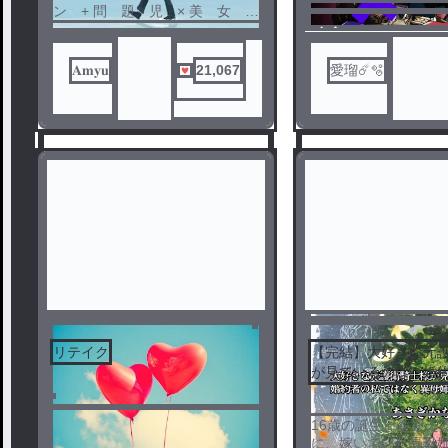
た。
ン + 問 題 児 × 美 女 =
なのに___こさめと
？
ノベ
なんて聞いてない。
ル
𝐀𝐦𝐲𝐮
21,067
愛瑠️☄️🫧
「ごめん」じゃたり
リテイク
【完結】大好きな元
が見ているのは、婚
はなく異母姉のよう
1
2
16歳の誕生日を迎え
に、嫁いでいた異母