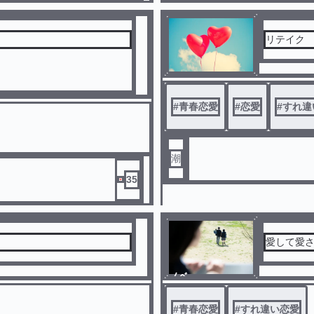
リテイク
#
青春恋愛
#
恋愛
#
すれ違
潮
35
愛して愛
ノベ
ル
#
青春恋愛
#
すれ違い恋愛