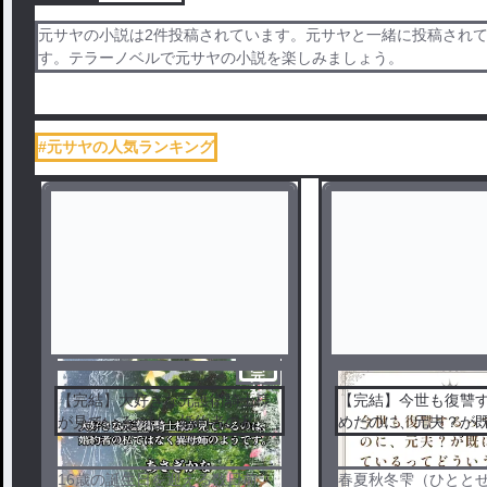
元サヤの小説は2件投稿されています。元サヤと一緒に投稿され
す。テラーノベルで元サヤの小説を楽しみましょう。
#元サヤの人気ランキング
完
結
【完結】大好きな元護衛騎士様
【完結】今世も復讐
が見ているのは、婚約者の私で
めたのに、元夫？が
はなく異母姉のようです。
ているってどういう
16歳の誕生日を迎える数日前
春夏秋冬雫（ひとと