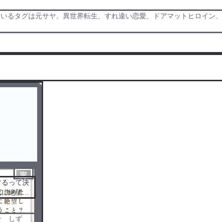
ているタグは元サヤ、異世界転生、すれ違い恋愛、ドアマットヒロイン
完
するって決
結
既に絶望し
こと？
せ しず