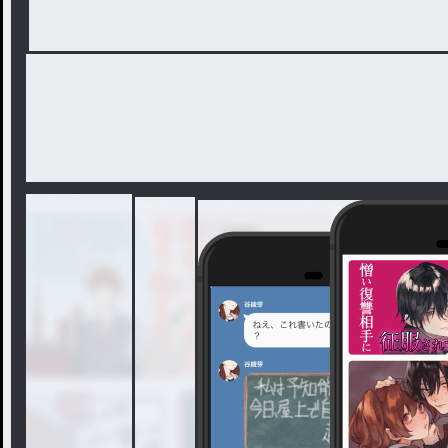
クトル、森の大賢者ルティに救われる。
たが、この世界でも「片翼だから」と言
前に完遂できなかった復讐をして今度こ
「片翼」イコール「奴隷」や「道具」と
と息巻くのだが……ルティは雫を慈しみ
いざ復讐しようと、嫌がらせを決行する
ず、雫が何もしなくてもルティが絶望し
情が湧いてしまい……？
旧タイトル：【第一部完結】前世生贄王
りの溺愛が待っていました ～片翼って生
※他のサイトにも掲載しています