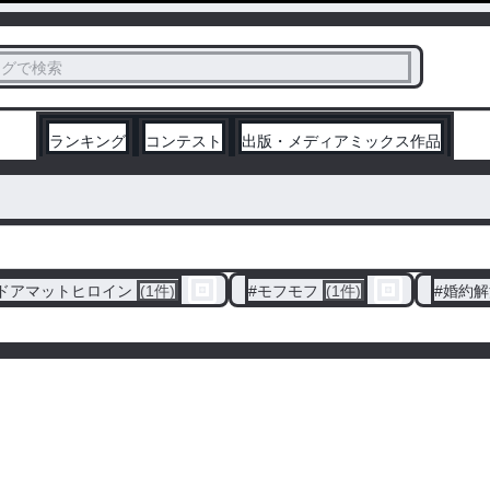
ス
タグで検索
く
ランキング
コンテスト
出版・メディアミックス作品
ドアマットヒロイン
(1件)
#
モフモフ
(1件)
#
婚約解