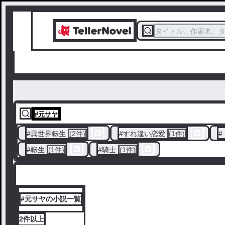
タイトル、作家名、
#
元サヤ
#
異世界転生
(2件)
#
すれ違い恋愛
(1件)
#
#
転生
(1件)
#
騎士
(1件)
#元サヤの小説一覧
2件
以上