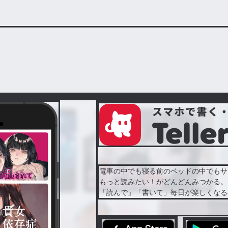
出会ってすぐに片翼だとはバレ
う理由で保護するルティに、生
【短編】
そ完遂すると息巻く。
ようです。
思っている上位種族への復讐
※他のサ
、愛し、溺愛してくる？？
も思っていた反応が返ってこ
、凹んでいる姿を見ている間に
女だったのに、今世ではとびき
贄の隠語でしたよね？～
電車の中でも寝る前のベッドの中でもサ
もっと読みたい！がどんどんみつかる。
「読んで」「書いて」毎日が楽しくなる