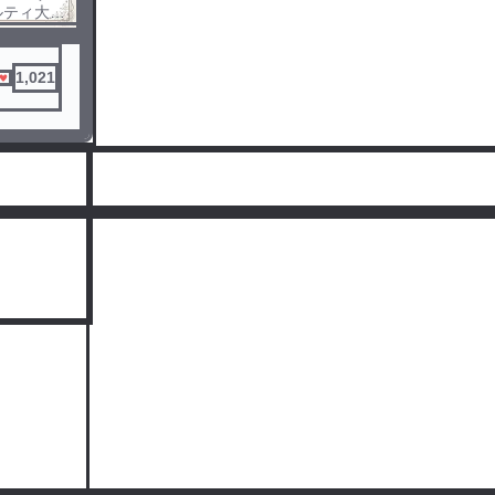
ルティ大国
トで、天狐
だった。良
使われズタ
1,021
ット王女
とを知っ
で復讐した
持ってい
人気ランキングをみる
あると思い
世界の日本
らしてい
らしを満
二年のある
って巻き込
界に呼び出
も十九歳だ
化する。
そうにな
だった天狐
の大賢者ル
会ってすぐ
が、この世