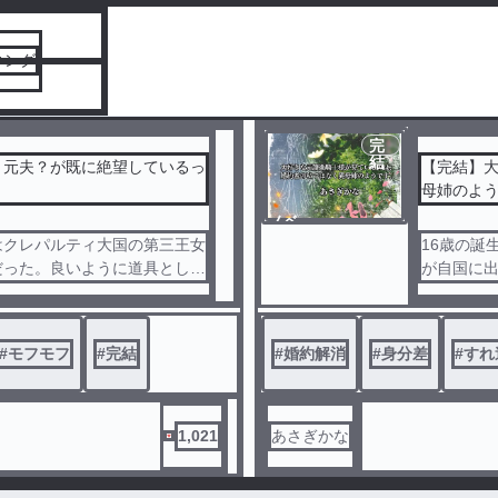
」と言う理
に、生前に
讐をして今
キング
巻く。
奴隷」や
る上位種族
だが……ル
完
愛し、溺愛
結
、元夫？が既に絶望しているっ
【完結】
母姉のよ
嫌がらせ
いた反応が
ノベ
もしなくて
ル
はクレパルティ大国の第三王女
16歳の誕
凹んでいる
だった。良いように道具として
が自国に
が湧いてし
は、祖国が滅んだことを知って
士団長の
。
場所がな
部完結】前
り残しがあると思いモヤモヤ
魔法塔に
#
モフモフ
#
完結
#
婚約解消
#
身分差
#
すれ
に、今世で
暮らしていた。
ッテルを
待っていま
手柄にし
の隠語でし
が、大学二年のある日、異世
つねに姉
世界に呼び出されてしまう。し
約者の心
載していま
1,021
あさぎかな
。
に別れを告
で、元夫だった天狐族のヴィ