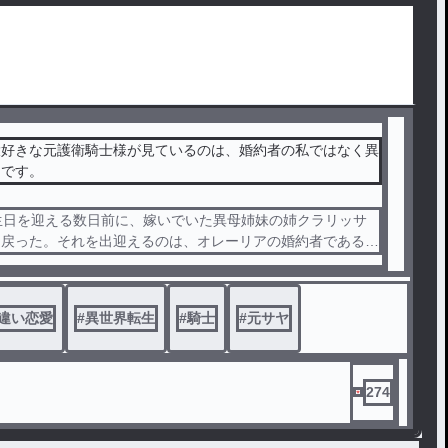
大好きな元護衛騎士様が見ているのは、婚約者の私ではなく異
うです。
生日を迎える数日前に、嫁いでいた異母姉妹の姉クラリッサ
出戻った。それを出迎えるのは、オレーリアの婚約者である騎
アシュトンだった。その姿を目撃してしまい、王城に自分の居
いと再確認する。
認められた魔法使いのオレーリアは末姫として常に悪役のレ
違い恋愛
#
異世界転生
#
騎士
#
元サヤ
貼られてした。魔法術式による功績を重ねても、全ては自分の
たと言われ誰も守ってくれなかった。
クラリッサに意地悪をするように王妃と宰相に仕組まれ、婚
離れを再確認して国を出る覚悟を決めて、婚約者のアシュトン
274
げようとするが──？