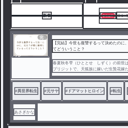
載版です( ´艸｀)！
界でも「片翼だから
※他のサイトでも掲載中
由で保護するルティ
完遂できなかった復
新着
ラン
度こそ完遂すると息
「片翼」イコール「
「道具」と思ってい
への復讐と息巻くの
完
ティは雫を慈しみ、
結
【完結】今世も復讐するって決めたのに
してくる？？
てどういうこと？
いざ復讐しようと、
を決行するも思って
ノベ
返ってこず、雫が何
ル
春夏秋冬雫（ひととせ しずく）の前世
もルティが絶望し、
ブリジットで、天狐族に嫁いだ生贄花嫁
姿を見ている間に情
使われズタボロになったブリジット王女
まい……？
、身投げすることで復讐したはずだった
旧タイトル：【第一
しかし前世の記憶を持っていたため、や
#
異世界転生
#
元サヤ
#
ドアマットヒロイン
#
転生
世生贄王女だったの
しつつも異世界の日本という国で平和に
はとびきりの溺愛が
した ～片翼って生贄
転生した日本での暮らしを満喫していた
たよね？～
界召喚によって巻き込まれ、前世に似た
※他のサイトにも掲
あさぎかな
す
かも十九歳だった体が、急に幼児化する
エルフに捕らえられそうになったところ