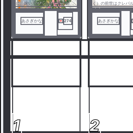
に、嫁いでいた異母姉妹の姉ク
く）の前世はクレパ
ラリッサが自国に出戻った。そ
の第三王女ブリジッ
ノベ
ノベ
れを出迎えるのは、オレーリア
族に嫁いだ生贄花嫁
ル
ル
の婚約者である騎士団長のアシ
いように道具として
あさぎかな
274
あさぎかな
ュトンだった。その姿を目撃し
ボロになったブリジ
てしまい、王城に自分の居場所
は、祖国が滅んだこ
がないと再確認する。
て、身投げすること
魔法塔に認められた魔法使い
はずだった。
のオレーリアは末姫として常に
しかし前世の記憶を
悪役のレッテルを貼られてし
たため、やり残しが
た。魔法術式による功績を重ね
モヤモヤしつつも異
ても、全ては自分の手柄にした
という国で平和に暮
と言われ誰も守ってくれなかっ
た。
た。
つねに姉クラリッサに意地悪
転生した日本での暮
をするように王妃と宰相に仕組
喫していたが、大学
まれ、婚約者の心離れを再確認
日、異世界召喚によ
して国を出る覚悟を決めて、婚
まれ、前世に似た世
約者のアシュトンに別れを告げ
されてしまう。しか
ようとするが──？
った体が、急に幼児
エルフに捕らえられ
ったところで、元夫
1
2
【短編】大好きな騎士団長様が
族のヴィクトル、森
見ているのは、婚約者の私では
ティに救われる。出
なく姉のようです。こちらの連
に片翼だとはバレた