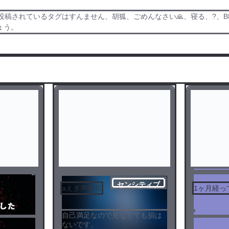
されているタグはすんません、胡狐、ごめんなさい🙏、寝る、?、BL、
ょう。
センシティブ
aえぎ声練習
1ヶ月経っ
自己満足なので見なくても損は
ないです。