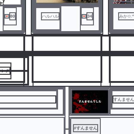
ぁぁぁぁぁ
ω；｀)
80
ハルハル
34
みか✩.
の極み
人気ランキングをみる
キング
すんませ
8
9
#
すんません