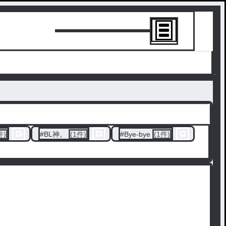
トーリーを書
件)
#
BL神。
(1件)
#
Bye-bye
(1件)