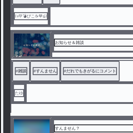
꒰ঌ‪💚💣ぴこ☕🤎໒꒱
お知らせ＆雑談
ノベ
ル
#
雑談
#
すんません
#
だれでもきがるにコメント
たゆ
すんません？