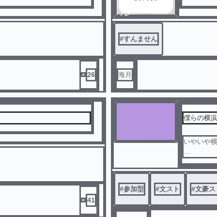
ノベ
ル
#
すんません
26
海月
僕らの横浜
いやいや
#
参加型
#
文スト
#
文豪ス
41
受けるに