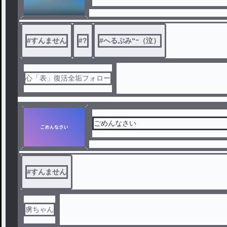
#
すんません
#
?
#
へるぷみ“ｰ（泣）
心「表」復活全垢フォロー
ごめんなさい
#
すんません
虜ちゃん