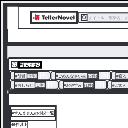
タイトル、作家名、
#
すんません
#
胡狐
(9件)
#
ごめんなさい🙏
(2件)
#
寝る
#
おしらせ
(1件)
#
おやすみ
(1件)
#
ごめん
#すんませんの小説一覧
46件
以上