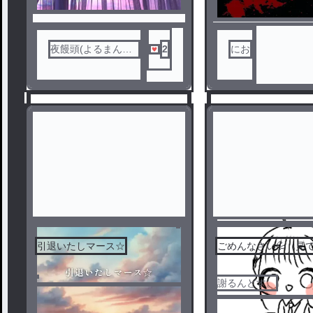
夜饅頭(よるまんじ
2
にお
ゅう）
引退いたしマース☆
ごめんなさい💦（見
1
2
謝るんどす。