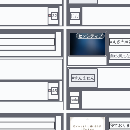
22
にお
センシティブ
aえぎ声練
自己満足
#
すんません
45
sola
寝ており