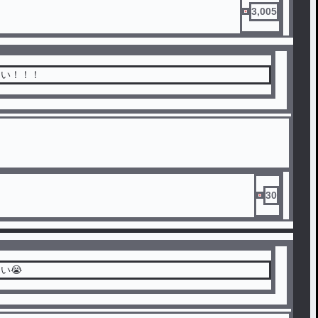
3,005
ーい！！！
30
い😭