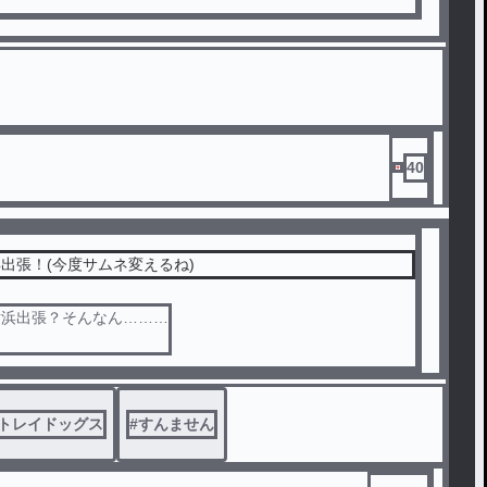
40
出張！(今度サムネ変えるね)
横浜出張？そんなん………
トレイドッグス
#
すんません
決まってんじゃん☆