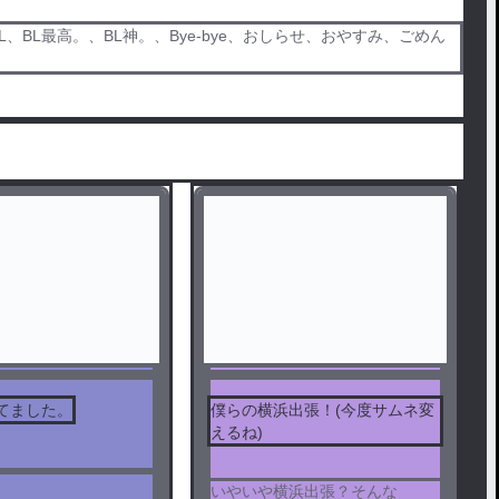
BL最高。、BL神。、Bye-bye、おしらせ、おやすみ、ごめん
てました。
僕らの横浜出張！(今度サムネ変
えるね)
いやいや横浜出張？そんな