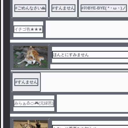
#
ごめんなさい🙏
#
すんません
#
ﾇｼBYE-BYE( *・ω・)ノ
イチゴ色★★★
ほんとにすみません
#
すんません
みらぁ🍮🍊🎮(元緑芭)