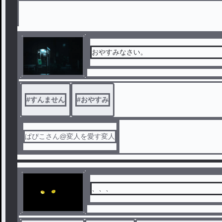
おやすみなさい。
#
すんません
#
おやすみ
ぱぴこさん@変人を愛す変人
、、、