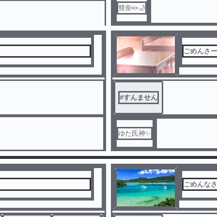
彗奈🍬🌙
ごめんさ
#
すんません
ゆた氏神✨
ごめんなさ