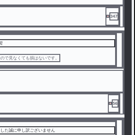
347
習
なので見なくても損はないです。
56
ました誠に申し訳ございません