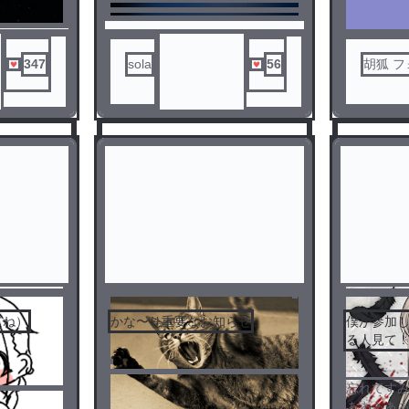
347
sola
56
胡狐 
す
てね）
かな〜り重要なお知らせ
僕が参加
る人見て
3
4
忘れてす
ぁぁぁぁ