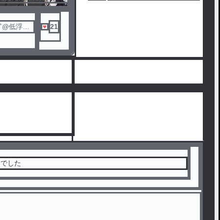
ぁぁぁぁぁぁぁぁ(´；
*˚@低浮上
21
んでした