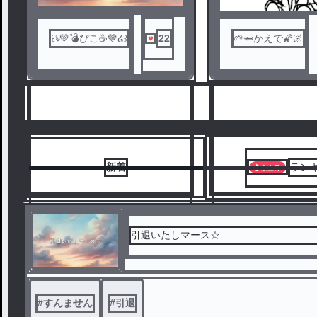
꒰ঌ‪💚💣ぴこ☕🤎໒꒱
22
🌱🦈かえで🌠🌌
新着
ラン
引退いたしマース☆
6
7
#
すんません
#
引退