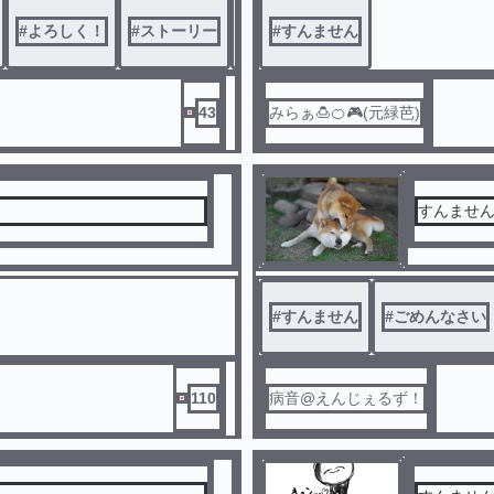
#
よろしく！
#
ストーリー
#
Bye-bye
#
すんません
43
みらぁ🍮🍊🎮(元緑芭)
すんませ
#
すんません
#
ごめんなさい
110
病音@えんじぇるず！