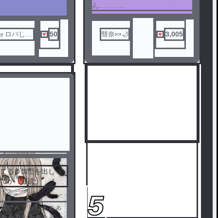
ん………
フォロバしま
50
彗奈🍬🌙
3,005
受けるに決まってんじゃん☆
してる参加型を出して
！てか「必読」
5
みませんでしたぁぁぁ
ぁぁぁぁぁぁぁぁぁぁ