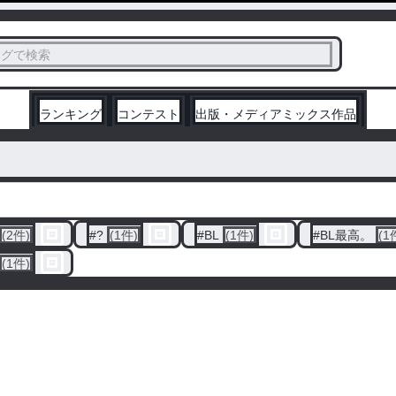
ス
タグで検索
く
ランキング
コンテスト
出版・メディアミックス作品
(2件)
#
?
(1件)
#
BL
(1件)
#
BL最高。
(1
(1件)