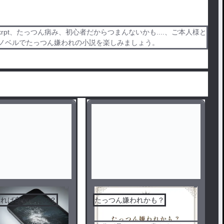
t、たっつん病み、初心者だからつまんないかも....、ご本人様と
ノベルでたっつん嫌われの小説を楽しみましょう。
すれば良かったの？
たっつん嫌われかも？