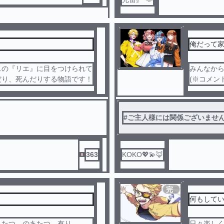
俺だって
スの『リエ』に目をつけられて
みんなか
だり、死んだりする物語です！
(※コメン
#
ご主人様には関係ございませ
363
KOKO💖💫🦊
完
結
何もして
りたつ、のあたつ、有り
日々楽し