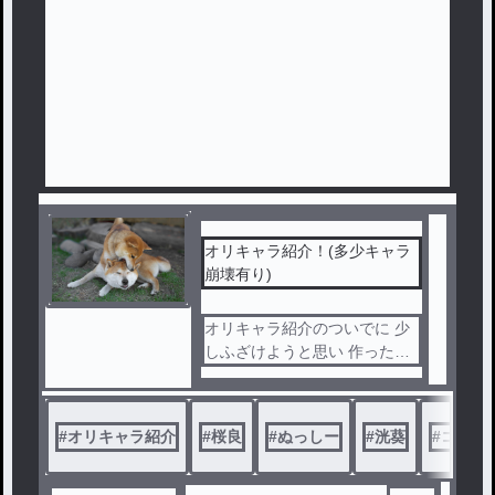
オリキャラ紹介！(多少キャラ
崩壊有り)
オリキャラ紹介のついでに 少
しふざけようと思い 作った。
#
オリキャラ紹介
#
桜良
#
ぬっしー
#
洸葵
#
コッペパ