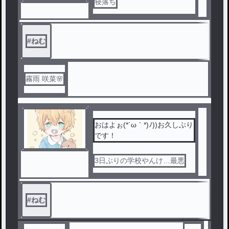
寝落ち
#
ねむ
霧雨 咲菜🌸
おはよぉ(*´ω｀*)ﾉ))お久しぶり
です！
3日ぶりの学校やんけ…最悪
#
ねむ