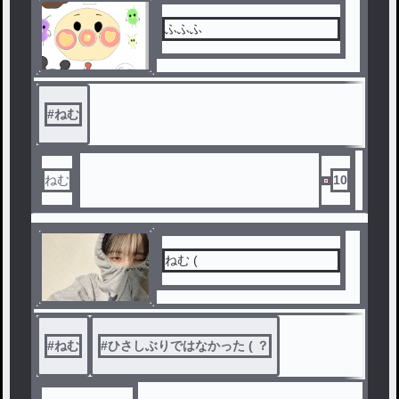
ふふふ
#
ねむ
ねむ
10
ねむ (
#
ねむ
#
ひさしぶりではなかった ( ？