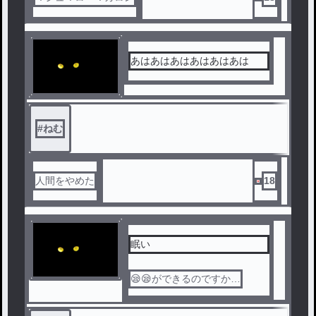
あはあはあはあはあはあは
#
ねむ
人間をやめた
18
眠い
😪😪ができるのですか…