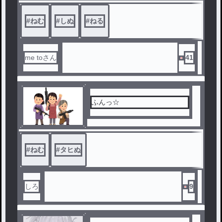
#
ねむ
#
しぬ
#
ねる
me toさん
41
ふんっ☆
#
ねむ
#
タヒぬ
しろ
9