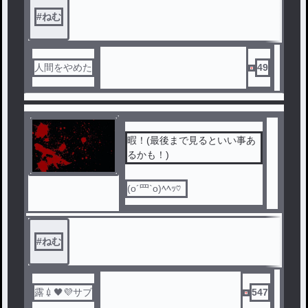
#
ねむ
人間をやめた
49
暇！(最後まで見るといい事あ
るかも！)
(o´罒`o)ﾍﾍｯ♡
#
ねむ
露💉🖤💜サブ
547