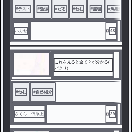
み！うわあああああ！！！！
#
テスト
#
勉強
#
だる
#
ねむ
#
無理
#
馬鹿野郎が
！
ハカセ
48
これを見ると全て？が分かる(
パクリ)
#
ねむ
#
自己紹介
さくら 低浮上
29