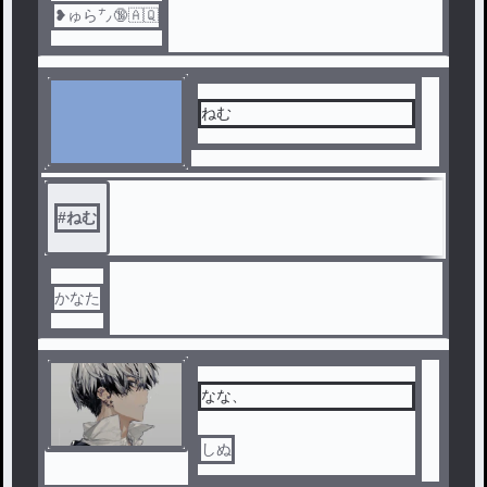
❥︎ゅら㌨🔞🇦🇶
ねむ
#
ねむ
かなた
なな、
しぬ