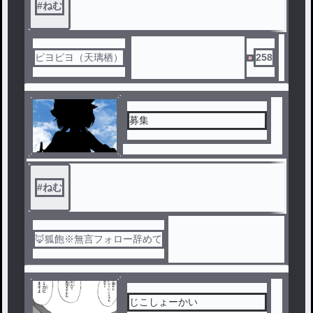
#
ねむ
ピヨピヨ（天璃栖）
258
募集
#
ねむ
🦊‪狐飽※無言フォロー辞めて
じこしょーかい