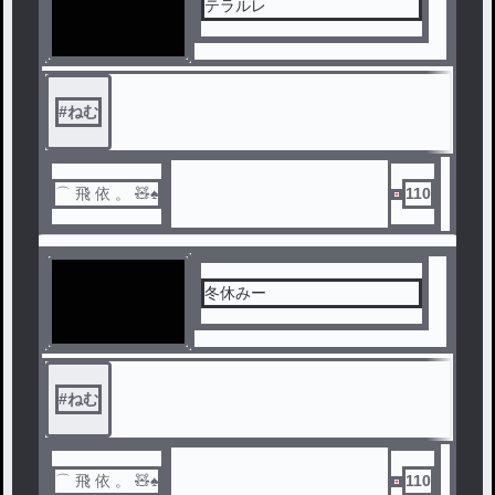
テラルレ
#
ねむ
⌒ 飛 依 。 🧸♠︎
110
冬休みー
#
ねむ
⌒ 飛 依 。 🧸♠︎
110