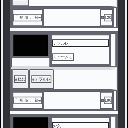
⌒ 飛 依 。 🧸♠︎
120
テラルレ
えぐすぎる
#
ねむ
#
テラルレ
⌒ 飛 依 。 🧸♠︎
100
お久