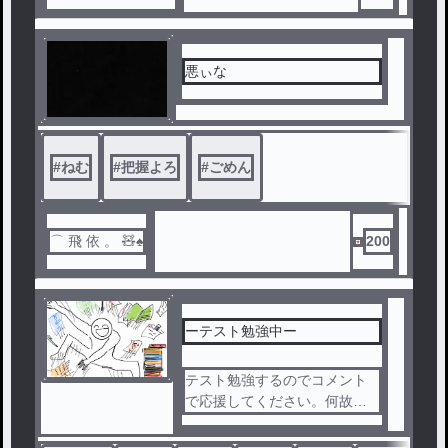
悪ぃな
#
ねむ
#
把握よろ
#
ごめん
⌒ 飛 依 。 🧸♠︎
200
ーテスト勉強中ー
テスト勉強するのでコメント
で応援してください。何故前
日まで溜め込んでしまったん
だ…もうやだ！寝る！おやす