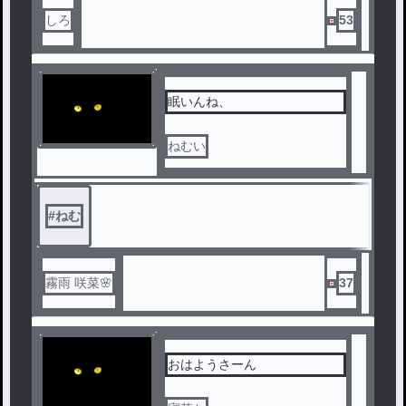
しろ
53
眠いんね、
ねむい
#
ねむ
霧雨 咲菜🌸
37
おはようさーん