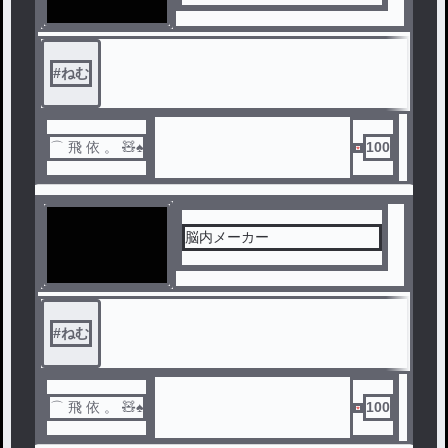
#
ねむ
⌒ 飛 依 。 🧸♠︎
100
脳内メーカー
#
ねむ
⌒ 飛 依 。 🧸♠︎
100