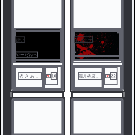
嫌い
おはよー
1
2
やーだねっ
@ き あ ち
10
麗月@腐男
22
ゃ . 🤐
子