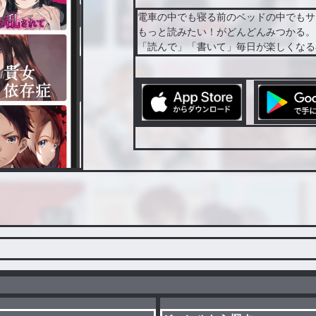
電車の中でも寝る前のベッドの中でもサ
もっと読みたい！がどんどんみつかる。
「読んで」「書いて」毎日が楽しくなる