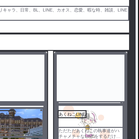
ラ、日常、BL、LINE、カオス、恋愛、暇な時、雑談、LINE
ウス！！
あくねこLINE
メメントり！！
ただただあくねこの執事達がハ
チャメチャなLINEをするだけ