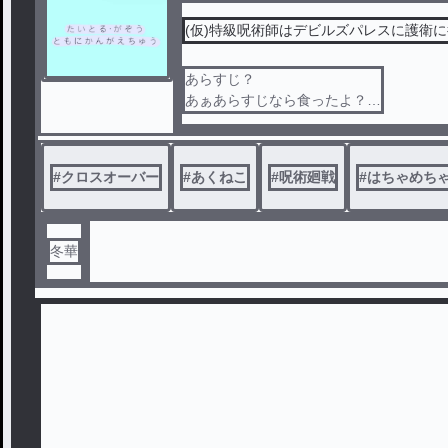
(仮)特級呪術師はデビルズパレスに護衛
あらすじ？
あぁあらすじなら食ったよ？？
なんか文句ある､､?^^
#
クロスオーバー
#
あくねこ
#
呪術廻戦
#
はちゃめち
あと投稿は不定期だよ☆
冬華