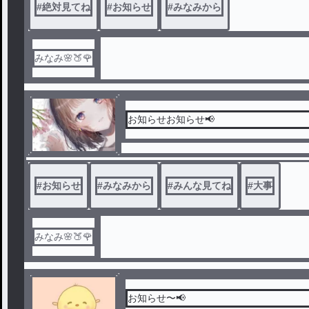
#
絶対見てね
#
お知らせ
#
みなみから
みなみ🌸🍑🌹
お知らせお知らせ📢
#
お知らせ
#
みなみから
#
みんな見てね
#
大事
みなみ🌸🍑🌹
お知らせ〜📢