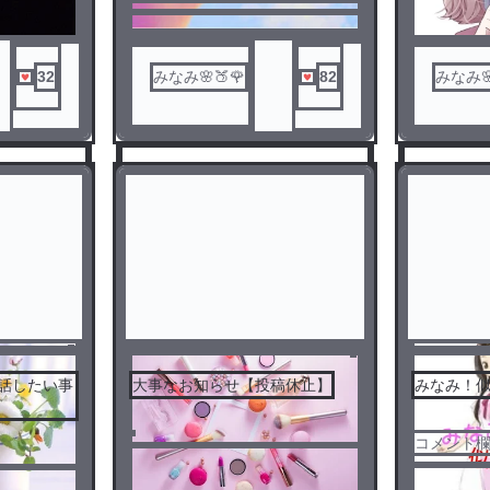
32
みなみ🌸🍑🌹
82
みなみ🌸
話したい事
大事なお知らせ【投稿休止】
みなみ！
3
4
コメント欄へ