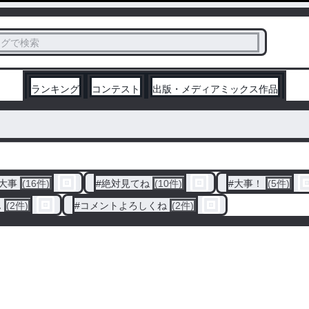
ス
タグで検索
く
ランキング
コンテスト
出版・メディアミックス作品
大事
(16件)
#
絶対見てね
(10件)
#
大事！
(5件)
ん
(2件)
#
コメントよろしくね
(2件)