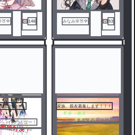
🍑🌹
146
みなみ🌸🍑🌹
53
似顔絵対決！！
家族、親友募集します！！！
5
┏( ^o^)┛ゴー！