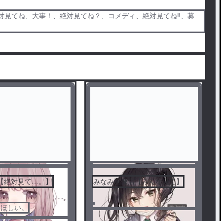
見てね、大事！、絶対見てね？、コメディ、絶対見てね‼️、募
【絶対見て…。】
みなみ画像店【みんな見て】
てほしい。