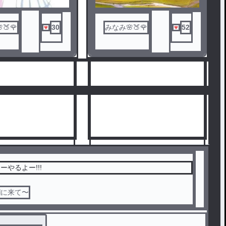
🍑🌹
30
みなみ🌸🍑🌹
52
ーやるよー!!!
欄に来て〜
10