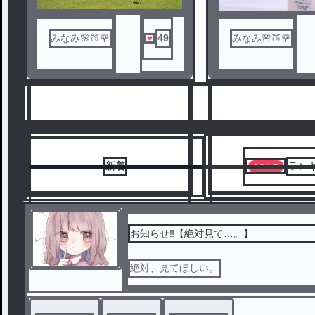
みなみ🌸🍑🌹
49
みなみ🌸🍑🌹
新着
ラン
お知らせ‼【絶対見て…。】
絶対、見てほしい。
6
7