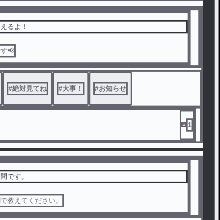
変えるよ！
す📢
#
絶対見てね
#
大事！
#
お知らせ
1
質問です。
欄で教えてください。