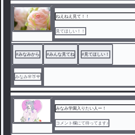
ねえねえ見て！！
見てほしい！！
#
みなみから
#
みんな見てね
#
見てほしい！
みなみ🌸🍑🌹
みなみ学園入りたい人ー！
コメント欄にて待ってます♪