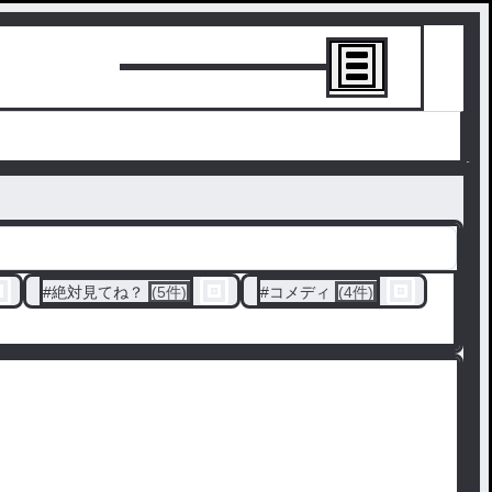
トーリーを書
#
絶対見てね？
(5件)
#
コメディ
(4件)