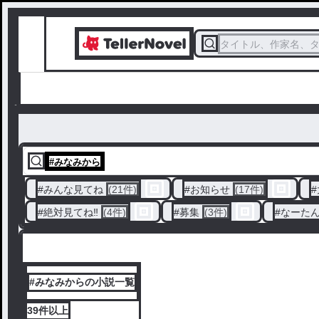
タイトル、作家名、
#
みなみから
#
みんな見てね
(21件)
#
お知らせ
(17件)
#
#
絶対見てね‼️
(4件)
#
募集
(3件)
#
なーた
#みなみからの小説一覧
39件
以上