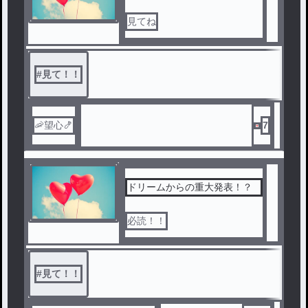
見てね
#
見て！！
🦐望心🍤
7
ドリームからの重大発表！？
必読！！
#
見て！！