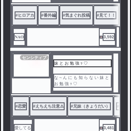
#
ヒロアカ
#
番外編
#
気まぐれ投稿
#
見て！！
𝐍𝐀𝐎
3,592
センシティブ
妹 と お 勉 強 ｯ ♡
な ~ ん に も 知 ら な い 妹 と
お 勉 強 ｯ ♡
#
恋愛
#
えちえち注意⚠️
#
兄妹（きょうだい）
#
見て
愛してる
3,481