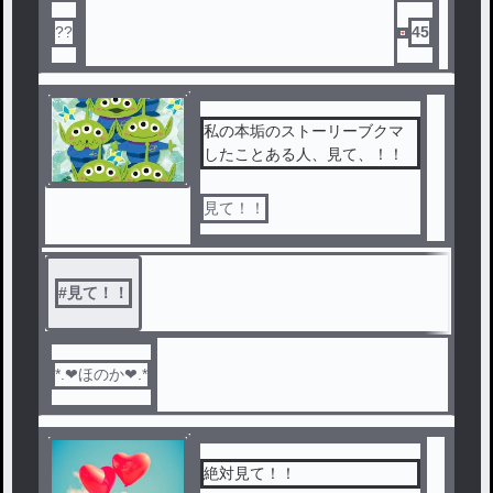
??
45
私の本垢のストーリーブクマ
したことある人、見て、！！
見て！！
#
見て！！
*.❤︎ほのか❤︎.*
絶対見て！！