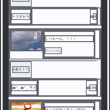
🌱月麦💫🌀
4
完
結
しつもーん。！！！
ｳｴｪｪｪｪｴ(((
#
見て！！
☁*＿☁*＿ 💐✔
100
まじで必読！見て！(宣伝)