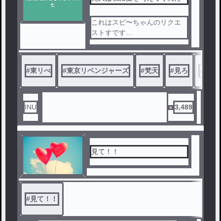
これはスピ〜ちゃんのリクエ
ストすです
見ていってねぇ
いいねコメントよろぴく
最近ネタが思いつかん((雑談す
#
東リべ
#
東京リベンジャーズ
#
梵天
#
見ろ
#
見て
な
INU
3,489
見て！！
#
見て！！