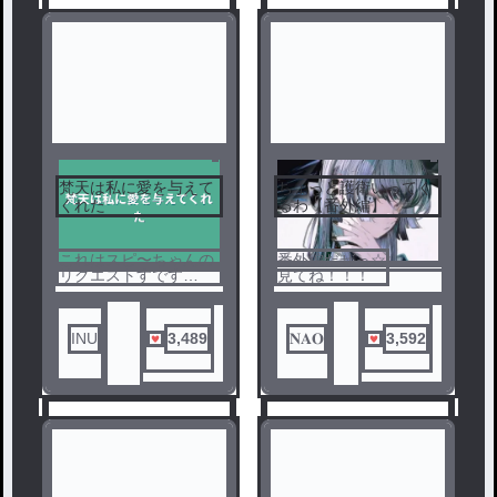
梵天は私に愛を与えて
ちょっと護衛いってく
1
2
くれた
るわ【番外編】
これはスピ〜ちゃんの
番外編だぜっ☆
リクエストすです
見てね！！！
見ていってねぇ
いいねコメントよろぴ
く
最近ネタが思いつかん
INU
3,489
𝐍𝐀𝐎
3,592
((雑談すな