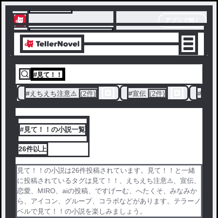
テラーノベル
アプリで開く
アプリでサクサク楽しめる
#
見て！！
#
えちえち注意⚠️
(2件)
#
宣伝
(2件)
#
恋愛
#見て！！の小説一覧
26件
以上
見て！！の小説は26件投稿されています。見て！！と一緒
に投稿されているタグは見て！！、えちえち注意⚠️、宣伝、
恋愛、MIRO、aiの投稿、ですげーむ、へたくそ、みなみか
ら、アイコン、グループ、コラボなどがあります。テラーノ
ベルで見て！！の小説を楽しみましょう。