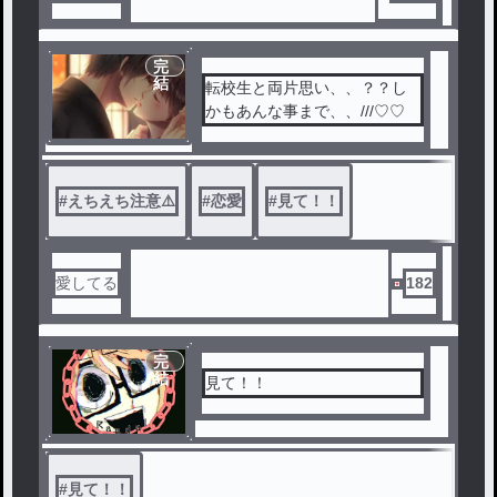
完
結
転校生と両片思い、、？？し
かもあんな事まで、、///♡♡
#
えちえち注意⚠️
#
恋愛
#
見て！！
愛してる
182
完
結
見て！！
#
見て！！