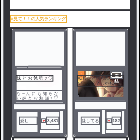
#見て！！の人気ランキング
センシティブ
完
妹 と お 勉 強 ｯ ♡
転校生と両片思
結
い、、？？しかもあん
な事まで、、///♡♡
な ~ ん に も 知 ら な
い 妹 と お 勉 強 ｯ ♡
愛して
3,481
愛してる
182
る