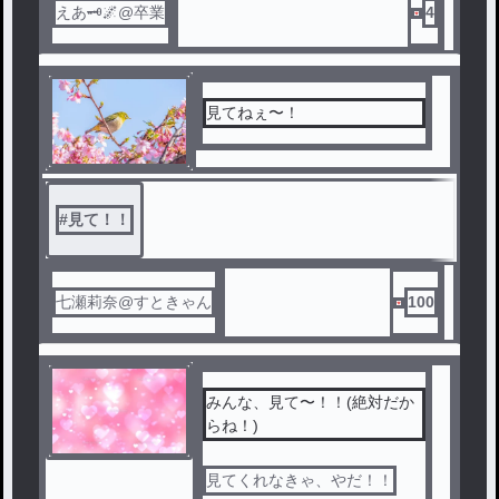
えあ🗝️🌌@卒業
4
見てねぇ〜！
#
見て！！
七瀬莉奈@すときゃん
100
みんな、見て〜！！(絶対だか
らね！)
見てくれなきゃ、やだ！！