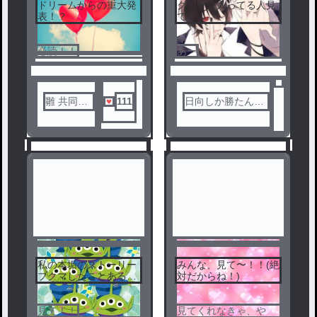
ドリームからの重大発
グループ入ってる人見
5
6
表！？
て！！
必読！！
あー
雛 共同垢
111
日向しか勝たん🎐
依生(いお)
𓂃𓈒𓂂
操作中
私の本垢のストーリー
みんな、見て〜！！(絶
7
8
ブクマしたことある
対だからね！)
人、見て、！！
見て！！
見てくれなきゃ、や