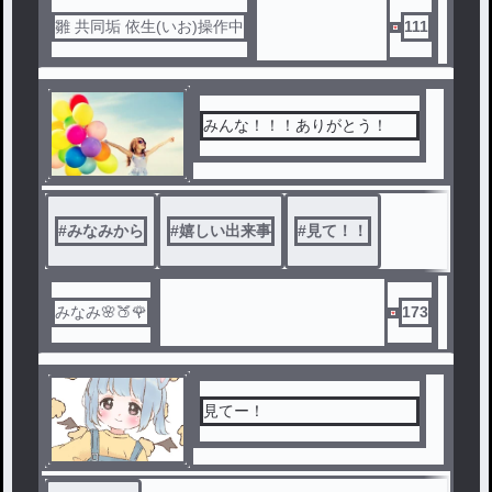
雛 共同垢 依生(いお)操作中
111
みんな！！！ありがとう！
#
みなみから
#
嬉しい出来事
#
見て！！
みなみ🌸🍑🌹
173
見てー！