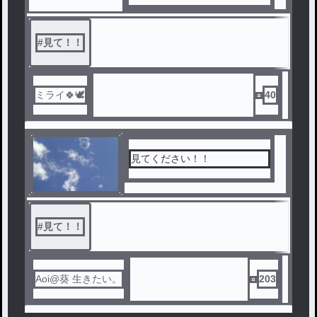
#
見て！！
ミライ🍀🕊
40
見てください！！
#
見て！！
Aoi@葵 生きたい。
203