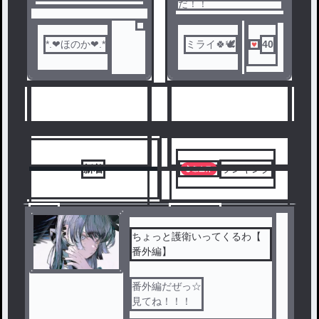
だ！！
*.❤︎ほのか❤︎.*
ミライ🍀🕊
40
人気ランキングをみる
新着
ランキング
9
10
ちょっと護衛いってくるわ【
番外編】
番外編だぜっ☆
見てね！！！