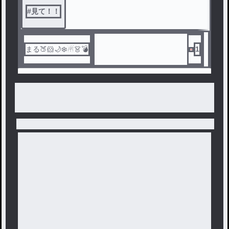
#
見て！！
まる🍑🐹🌙❄️☃👗💣
1