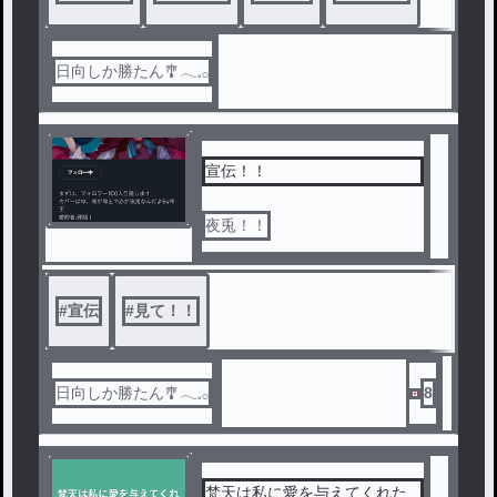
日向しか勝たん🎐𓂃𓈒𓂂
宣伝！！
夜兎！！
#
宣伝
#
見て！！
日向しか勝たん🎐𓂃𓈒𓂂
8
梵天は私に愛を与えてくれた