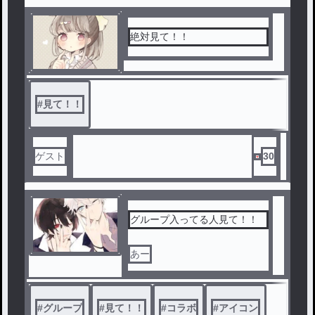
絶対見て！！
#
見て！！
ゲスト
30
グループ入ってる人見て！！
あー
#
グループ
#
見て！！
#
コラボ
#
アイコン