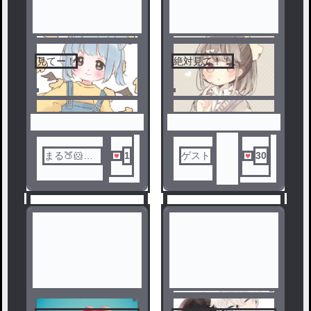
見てー！
絶対見て！！
3
4
まる🍑🐹🌙❄️
1
ゲスト
30
☃👗💣