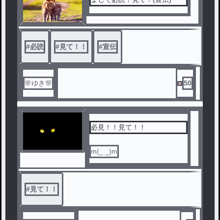
#
必読
#
見て！！
#
宣伝
🌸ゆき🌸
50
必見！！見て！！
m(_ _)m
#
見て！！