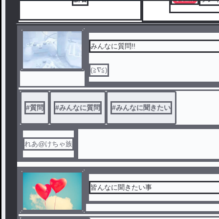
みんなに質問!!
(≧∇≦)
#
質問
#
みんなに質問
#
みんなに聞きたい
れあ@けちゃ族
皆んなに聞きたい事