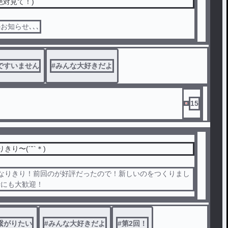
絶対見て！)
お知らせ､､､
ですいません
#
みんな大好きだよ
15
きり〜(´˘`＊)
！なりきり！前回のが好評だったので！新しいのをつくりまし
者にも大歓迎！
繋がりたい
#
みんな大好きだよ
#
第2回！