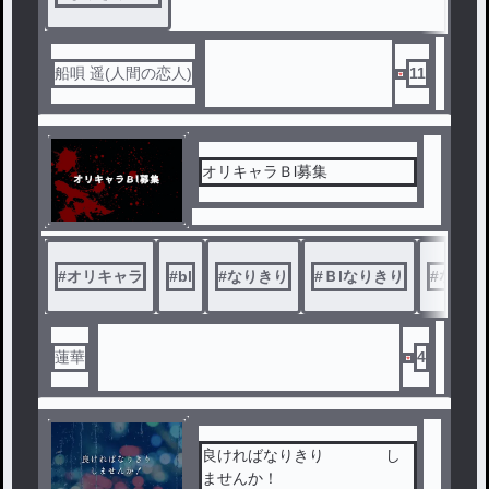
船唄 遥(人間の恋人)
11
オリキャラＢl募集
#
オリキャラ
#
bl
#
なりきり
#
Ｂlなりきり
#
なりき
蓮華
4
良ければなりきり し
ませんか！