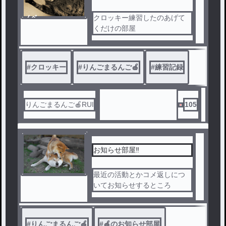
ノベ
クロッキー練習したのあげて
ル
くだけの部屋
#
クロッキー
#
りんごまるんご🍎
#
練習記録
りんごまるんご🍎RUI
105
お知らせ部屋‼
最近の活動とかコメ返しにつ
いてお知らせするところ
#
りんごまるんご🍎
#
🍎のお知らせ部屋