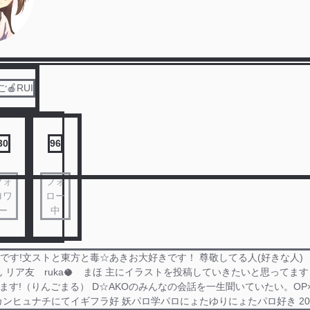
🍎RUI
30
96
フォ
フォ
ロワ
ロー
ー
中
％です!文ストと東方と毒☆あきお大好きです！ 尊敬してる人(好きな人
 リア友 ruka🥥 まほ 主にイラストを投稿していきたいと思ってます！
てます!（りんごまる） D☆AKOのみんなの会話を一生聞いていたい。OP
ンヒュナチにてイギフラ好 妖パロ学パロにょたゆりにょたパロ好き 2026