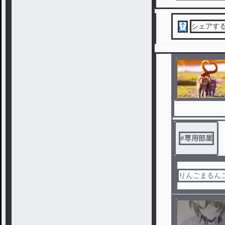
シェアす
#
専用部屋
りんごまるんご