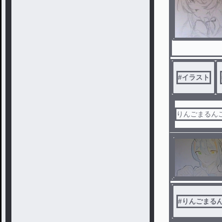
#
イラスト
りんごまるんご
#
りんごまるん