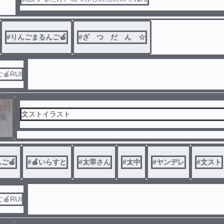
#
りんごまるんご🍎
#
ざ つ だ ん ☆
RUI
文ストイラスト
ご🍎
#
🍎いらすと
#
太宰さん
#
太中
#
ヤンデレ
#
文スト
RUI