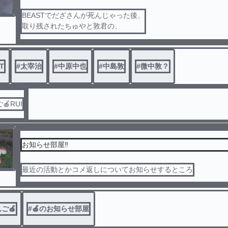
BEASTでだざさんが死んじゃった後、
取り残されたちゅやと敦君の、
救われない物語
T
#
太宰治
#
中原中也
#
中島敦
#
微中敦？
RUI
お知らせ部屋‼
最近の活動とかコメ返しについてお知らせするところ
ご🍎
#
🍎のお知らせ部屋