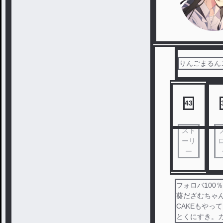
りんごまるんご
43
スト
ーリ
ー
フォロバ100
葵だざむちゃん
CAKEもやっ
とくにすき。カ