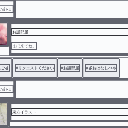
RUI
お話部屋
まほ来てね。
ご🍎
#
リクエストください
#
お話部屋
#
🍎おはなしべや
RUI
東方イラスト