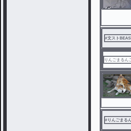
ノベ
ル
#
文ストBEAS
りんごまるんご
#
りんごまるん