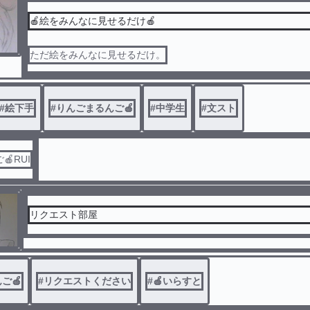
🍎絵をみんなに見せるだけ🍎
ただ絵をみんなに見せるだけ。
#
絵下手
#
りんごまるんご🍎
#
中学生
#
文スト
RUI
リクエスト部屋
ご🍎
#
リクエストください
#
🍎いらすと