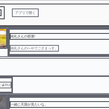
る
アプリで開く
純礼さんの部屋!
純礼さんのへやでござまっす。
RUI
一緒に天国が見たいな。