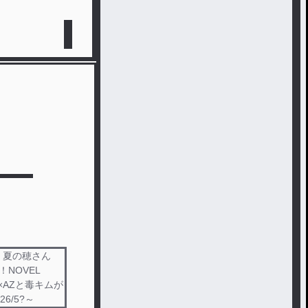
) 夏の穂さん
NOVEL
×AZと毒キムが
/5?～