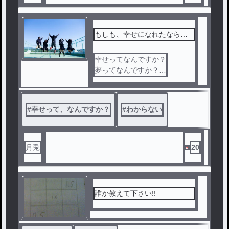
もしも、幸せになれたなら…
幸せってなんですか？
夢ってなんですか？
私ってなんですか？
#
幸せって、なんですか？
#
わからない
月兎
20
誰か教えて下さい!!