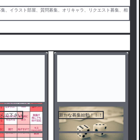
募集、イラスト部屋、質問募集、オリキャラ、リクエスト募集、相
選んで下さい
新たな募集始動！！！