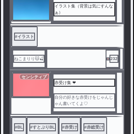
イラスト集（背景は気にすんな
ぁ）
#
イラスト
ねこまりり🐱🍒
232
センシティブ
赤受け集 ❤
自分の好きな赤受けをじゃんじ
ゃん書いてくよ♡‬
赤受けのリクならここで受け付
けまし(￣^￣ゞ
色んな系を書きたいと思ってい
#
BL
#
すとぷりBL
#
赤受け
#
赤総受け
る主