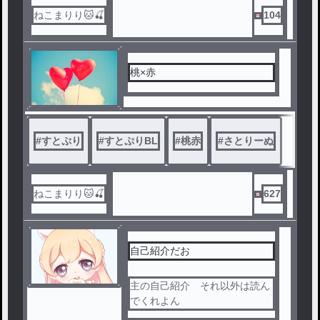
ねこまりり🐱🍒
104
桃×赤
#
すとぷり
#
すとぷりBL
#
桃赤
#
さとりーぬ
ねこまりり🐱🍒
627
自己紹介だお
主の自己紹介 それ以外は読ん
でくれよん