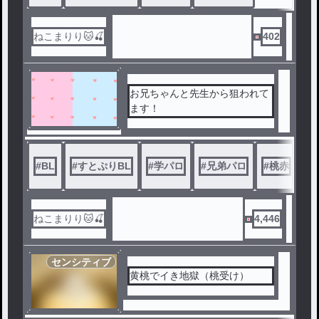
ねこまりり🐱🍒
402
お兄ちゃんと先生から狙われて
ます！
#
BL
#
すとぷりBL
#
学パロ
#
兄弟パロ
#
桃赤
#
ねこまりり🐱🍒
4,446
センシティブ
黄桃でイき地獄（桃受け）