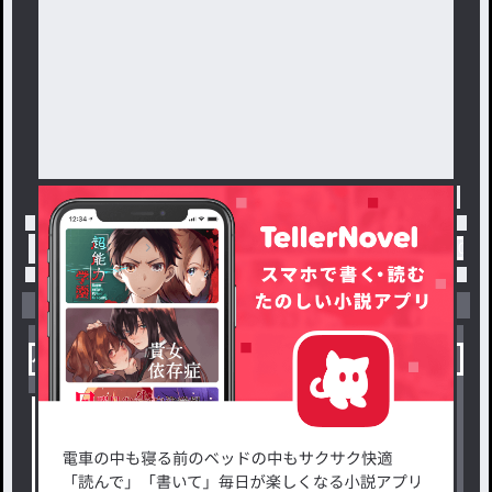
トップ
「ねこまりり🐱🍒」最新作：フォロワー20
小説を探す
ジャンルから探す
新着小説一覧
恋愛・ロマンス
タグ一覧
ロマンスファンタジー
小説コンテスト応募・公募
ファンタジー・異世界・SF