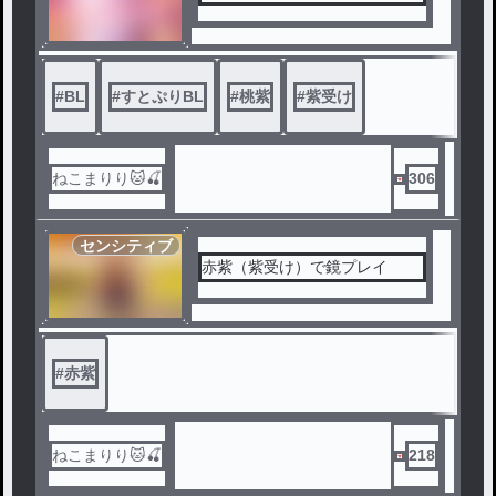
#
BL
#
すとぷりBL
#
桃紫
#
紫受け
ねこまりり🐱🍒
306
センシティブ
赤紫（紫受け）で鏡プレイ
#
赤紫
ねこまりり🐱🍒
218