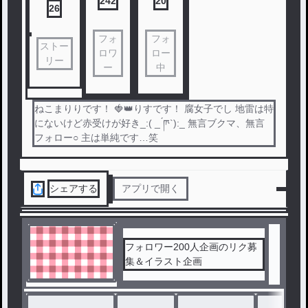
242
20
26
フォ
フォ
ストー
ロワ
ロー
リー
ー
中
ねこまりりです！ 🍓👑りすです！ 腐女子でし 地雷は特
にないけど赤受けが好き_:( _ ́ཫ`):_ 無言ブクマ、無言
フォロー○ 主は単純です…笑
シェアする
アプリで開く
フォロワー200人企画のリク募
集＆イラスト企画