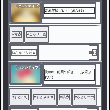
センシティブ
青赤炭酸プレイ（赤受け）
#
青赤
#
ころりーぬ
ねこまりり🐱🍒
70
センシティブ
桃×赤 前回の続き （放置ぷ
れい）
#
すとぷり
#
すとぷりBL
#
桃赤
#
さとりーぬ