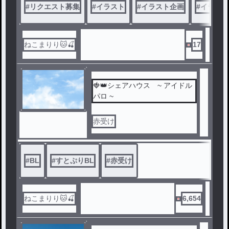
#
リクエスト募集
#
イラスト
#
イラスト企画
#
イラスト
ねこまりり🐱🍒
17
🍓👑シェアハウス ~ アイドル
パロ ~
赤受け
#
BL
#
すとぷりBL
#
赤受け
ねこまりり🐱🍒
6,654