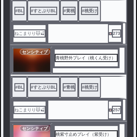
#
BL
#
すとぷりBL
#
黄桃
#
桃受け
ねこまりり🐱🍒
273
センシティブ
青桃野外プレイ（桃くん受け）
#
BL
#
すとぷりBL
#
青桃
#
桃受け
ねこまりり🐱🍒
257
センシティブ
桃紫寸止めプレイ（紫受け）