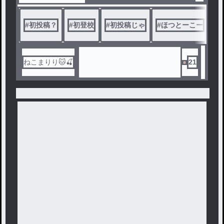
#
初投稿？
#
初登校
#
初投稿じゃ
#
ほつとーこー
#
ねこまりり🐱🍒
21