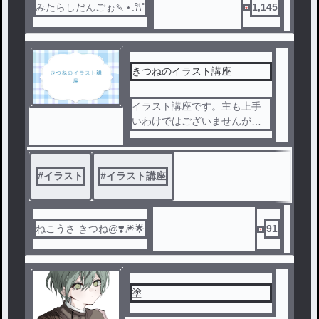
みたらしだんごぉ🍡⋆.𐙚˚
1,145
きつねのイラスト講座
イラスト講座です。主も上手
いわけではございませんがお
役に立てれば！
#
イラスト
#
イラスト講座
ねこうさ きつね@❣️🎆🌟
91
塗.