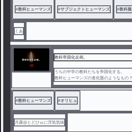
全ての話に、先生や教科を馬鹿にするよ
#
教科ヒューマンズ
#
サブジェクトヒューマンズ
#
教科擬
ここで警告しましたからね！？！？各話
くあ
教科帝国化企画。
うちの中学の教科たちを帝国化する。
教科ヒューマンズの進化盤のようなもの
#
教科ヒューマンズ
#
オリヒュ
月露@とどひゅに浮気気味