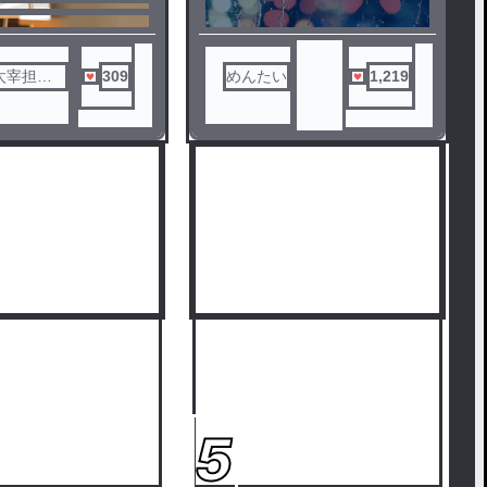
）
太宰担当
309
めんたい
1,219
5