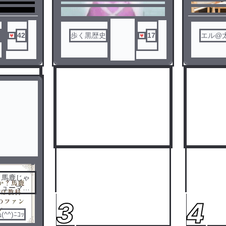
進化盤のよ
ちなみにきっと皆さんが知って
です（？
る教科ヒューマンズじゃないで
す特に保健さん
もしかしたらBL要素があるかも
42
歩く黒歴史
17
エル@
しれません
リム×
あと絵描けないですどうすれば
いいですか
まぁやる気になったら描くんで
多分いつか変えます
？馬鹿じゃ
ヒューマン
ーなの！
3
4
^)ﾆｺｯ