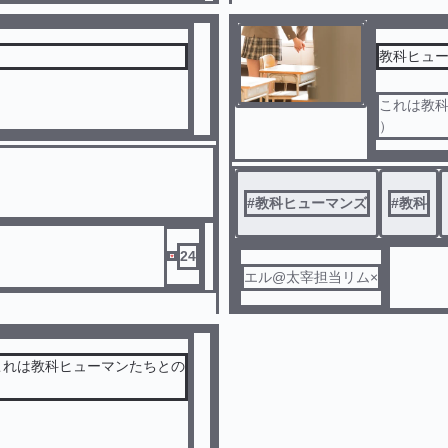
教科ヒュ
これは教
）
#
教科ヒューマンズ
#
教科
24
エル@太宰担当リム×
これは教科ヒューマンたちとの