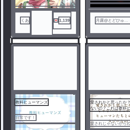
教科ヒューマンズの
うなもの？
⚠️注意⚠️
全ての話はフィクションです。
キャラクターとして見てくださ
くあ
1,139
月露@とどひゅに
い。
浮気気味
全ての話に、先生や教科を馬鹿
にするような悪意は全くござい
ません。
ここで警告しましたから
ね！？！？各話ではもう言いま
せんよ！？
教科ヒューマンズ
愛されかと思ったか
ないの？これは教科
たちとのファンタジ
1
2
日常です！
愛されじゃないからね(^