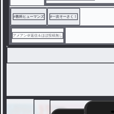
#
教科ヒューマンズ
#
一次そーさく！
アメアン＠返信＆ほぼ投稿無し