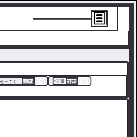
トーリーを書
そーさく！
(1件)
#
三重
(1件)