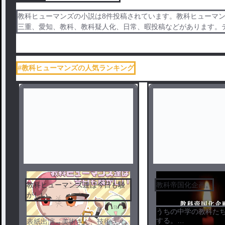
教科ヒューマンズの小説は8件投稿されています。教科ヒューマ
三重、愛知、教科、教科疑人化、日常、暇投稿などがあります。
#教科ヒューマンズの人気ランキング
教科ヒューマンズ達は今日も騒
教科帝国化企画。
がしい
うちの中学の教科た
する。
表紙出演→美術さん、技術さん