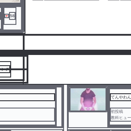
58
人気ランキングをみる
キング
てんやわ
初投稿
教科ヒュ
ちなみに
ターとして見てください。
健さん