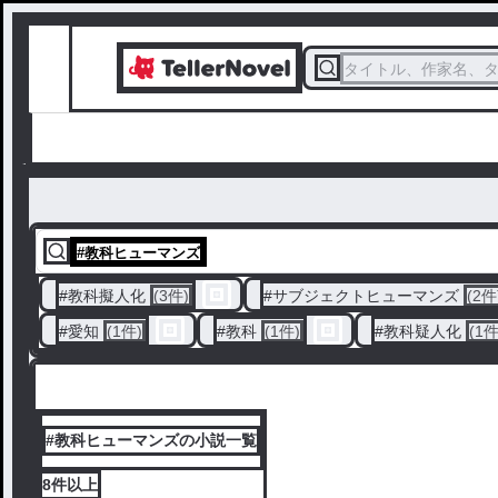
タイトル、作家名、
#
教科ヒューマンズ
#
教科擬人化
(3件)
#
サブジェクトヒューマンズ
(2件
#
愛知
(1件)
#
教科
(1件)
#
教科疑人化
(1件
#教科ヒューマンズの小説一覧
8件
以上