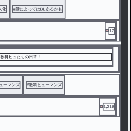
らBL要素があるかもしれません
人化
#
話によってはBLあるかも
けないですどうすればいいですか
気になったら描くんで多分いつか変えます
17
・教科ヒュたちの日常！
ューマンズ
#
教科ヒューマンズ
1,219