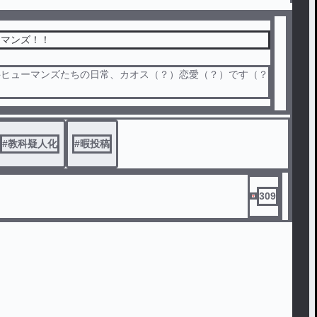
ーマンズ！！
科ヒューマンズたちの日常、カオス（？）恋愛（？）です（？
#
教科疑人化
#
暇投稿
309