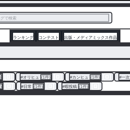
ス
タグで検索
く
ランキング
コンテスト
出版・メディアミックス作品
)
#
オリヒュ
(1件)
#
カンヒュ
(1件)
#
一次
)
#
日常
(1件)
#
暇投稿
(1件)