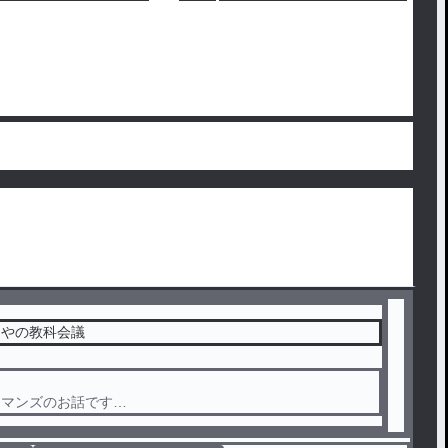
んやの教科会議
ーマンズのお話です
きっと皆さんが知ってる教科ヒューマンズじゃないです特に保