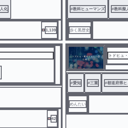
うな悪意は全くございません。
もしかした
人化
#
教科ヒューマンズ
#
教科擬
ではもう言いませんよ！？
あと絵描
まぁやる
1,139
歩く黒歴史
トドヒュ
？
#
愛知
#
三重
#
都道府県ヒ
めんたい
42