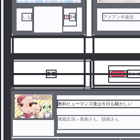
しな
24
アメアン＠返信＆
ほぼ投稿無し
新着
ラン
教科ヒューマンズ達は今日も騒がしい
表紙出演→美術さん、技術さん
6
7
⚠️注意⚠️
全ての話はフィクションです。キャラク