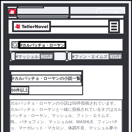
テラーノベル
アプリで開く
アプリでサクサク楽しめる
#
カルパッチョ・ローヤン
#
マッシュル
(26件)
#
フィン・エイムズ
(16件)
#カルパッチョ・ローヤンの小説一覧
50件
以上
カルパッチョ・ローヤンの小説は50件投稿されています。
カルパッチョ・ローヤンと一緒に投稿されているタグはカル
パッチョ・ローヤン、マッシュル、フィン・エイムズ、
BL、パチョフィン、マッシュルbl、MASHLE、フィンパチ
ョ、マーガレット・マカロン、体調不良、マッシュル夢小