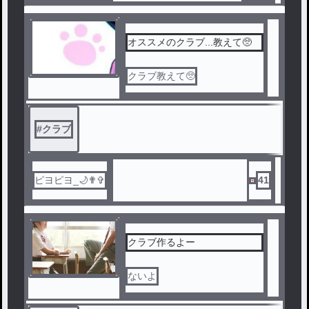
で す ⚠
⚠ n m m n 注 意 ⚠
オススメのクラブ...教えて🥺
クラブ教えて🥺
#
クラブ
ピヨピヨ_🌙✟✞
41
クラブ作るよー
ないよ