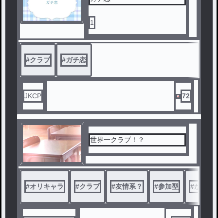
ぶつかり合うリリック。
1
交差する旨味。
そして、熱すぎる兄弟愛。
――お前の出汁、薄くねぇか
#
クラブ
#
ガチ恋
？
JKCP
72
世界一クラブ！？
#
オリキャラ
#
クラブ
#
友情系？
#
参加型
#
からぴ