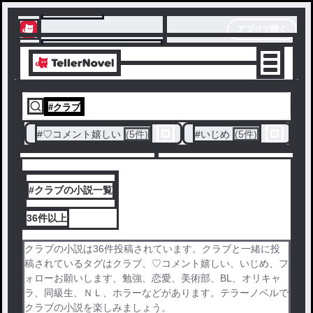
テラーノベル
アプリで開く
アプリでサクサク楽しめる
#
クラブ
#
♡コメント嬉しい
(5件)
#
いじめ
(5件)
#
#クラブの小説一覧
36件
以上
クラブの小説は36件投稿されています。クラブと一緒に投
稿されているタグはクラブ、♡コメント嬉しい、いじめ、フ
ォローお願いします、勉強、恋愛、美術部、BL、オリキャ
ラ、同級生、ＮＬ、ホラーなどがあります。テラーノベルで
クラブの小説を楽しみましょう。