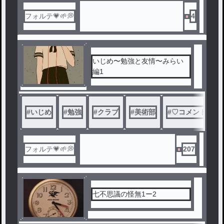
フォルテ💗🌱💭
4
いじめ〜勉強と友情〜みらい
編1
#
いじめ
#
勉強
#
クラブ
#
美術部
#
♡コメント嬉し
フォルテ💗🌱💭
207
七不思議の怪無1ー2