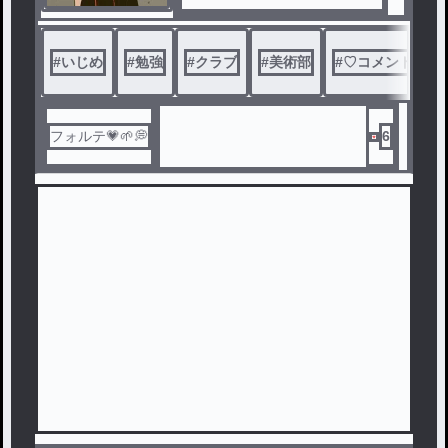
#
いじめ
#
勉強
#
クラブ
#
美術部
#
♡コメント嬉し
フォルテ💗🌱💭
6