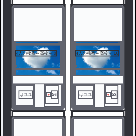
4人の秘密～高校～ 8
4人の秘密～高校～ 16
1
2
はユユ
56
はユユ
52