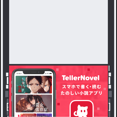
トップ
「#クラブ」の人気小説・夢小説一覧
小説を探す
ジャンルから探す