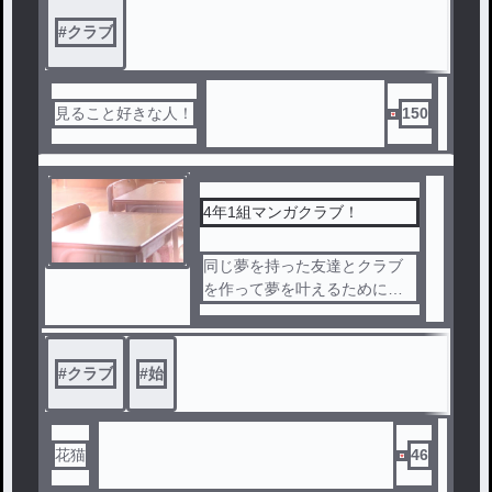
#
クラブ
見ること好きな人！
150
4年1組マンガクラブ！
同じ夢を持った友達とクラブ
を作って夢を叶えるために努
力する…
どんな努力をするのか？誰が
リーダーになるのか？
#
クラブ
#
始
花猫
46