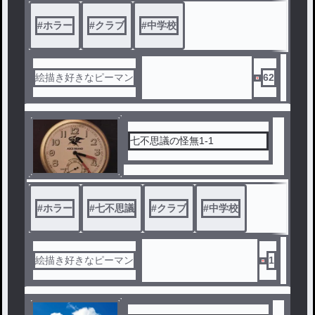
#
ホラー
#
クラブ
#
中学校
絵描き好きなピーマン
62
七不思議の怪無1-1
#
ホラー
#
七不思議
#
クラブ
#
中学校
絵描き好きなピーマン
1