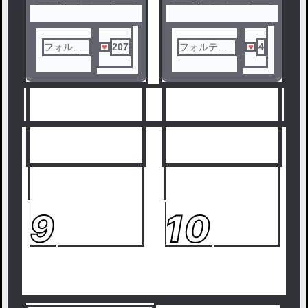
フォルテ
207
フォルテ💗
4
💗🌱💭
🌱💭
人気ランキングをみる
9
10