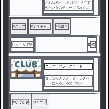
これは俺っち 紅月がクラブで
会った女の子に一目惚れする
話だぜ！
#
クラブ
#
オリキャラ
#
恋愛？
ゆっくり水咲
42
クラブ・ブラックハート
君はこのクラブ・ブラックハ
ートに入るためのパスワード
がわかるかな？？
#
なぞとき
#
クラブ