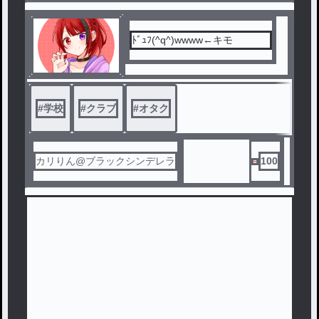
ﾄﾞｭﾌ(^q^)wwww←キモ
#
学校
#
クラブ
#
オタク
カリりん@ブラックシンデレラ
100