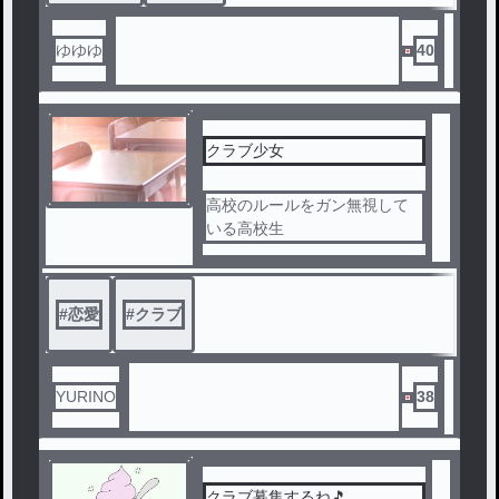
ゆゆゆ
40
クラブ少女
高校のルールをガン無視して
いる高校生
#
恋愛
#
クラブ
YURINO
38
クラブ募集するね🎵