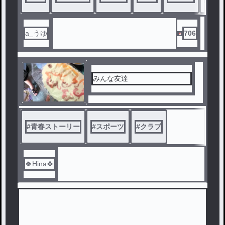
a_うゆ
706
みんな友達
#
青春ストーリー
#
スポーツ
#
クラブ
🍀Hina🍀