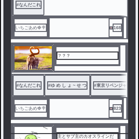
#
なんだこれ
いちごあめ🍓🍭
168
？？？
#
なんだこれ
#
ゆ め し ょ ~ せ つ
#
東京リベンジャーズ
いちごあめ🍓🍭
823
主とサブ主のカオスラインだ