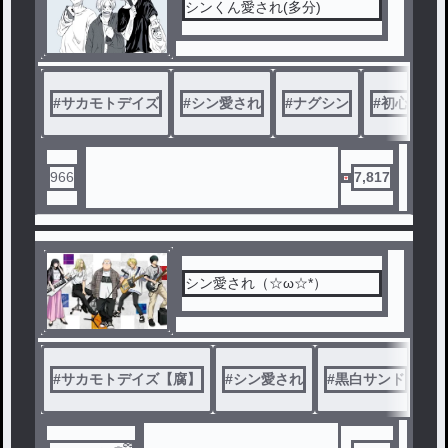
シンくん愛され(多分)
#
サカモトデイズ
#
シン愛され
#
ナグシン
#
初心者だか
966
7,817
シン愛され（☆ω☆*）
#
サカモトデイズ【腐】
#
シン愛され
#
黒白サンド
#