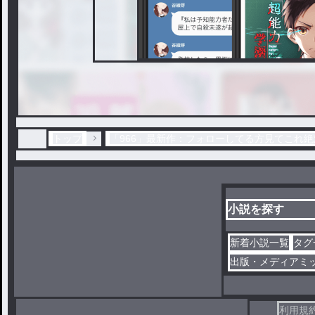
トップ
「966」最新作：フォローしてる方見てこれ絶
小説を探す
新着小説一覧
タグ
出版・メディアミ
利用規