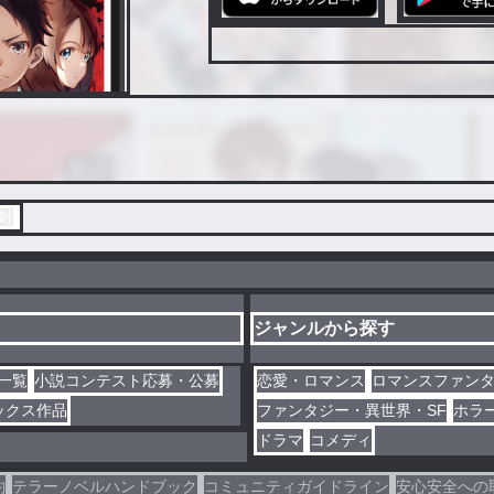
対
ジャンルから探す
一覧
小説コンテスト応募・公募
恋愛・ロマンス
ロマンスファン
ックス作品
ファンタジー・異世界・SF
ホラ
ドラマ
コメディ
約
テラーノベルハンドブック
コミュニティガイドライン
安心安全への