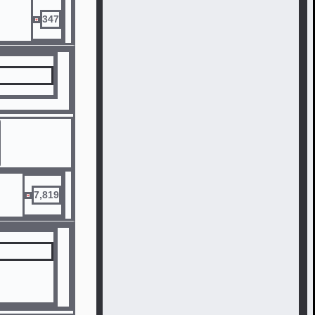
347
7,819