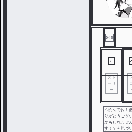
966
21
2
スト
ーリ
ー
⚠️読んでね！
りがとうござい
かもしれませ
す！でも気づ