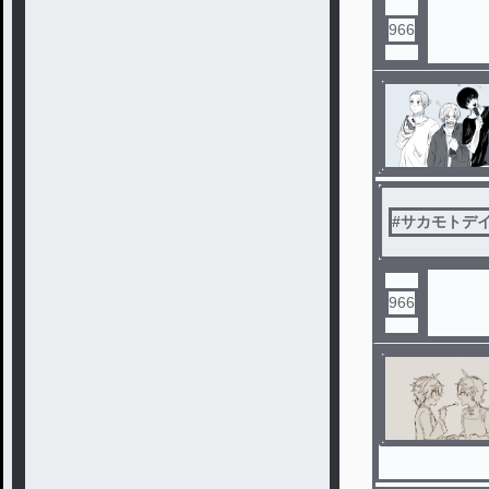
966
#
サカモトデ
966