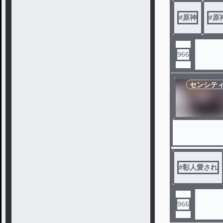
#
原神
#
原
966
センシテ
#
彰人愛され
966