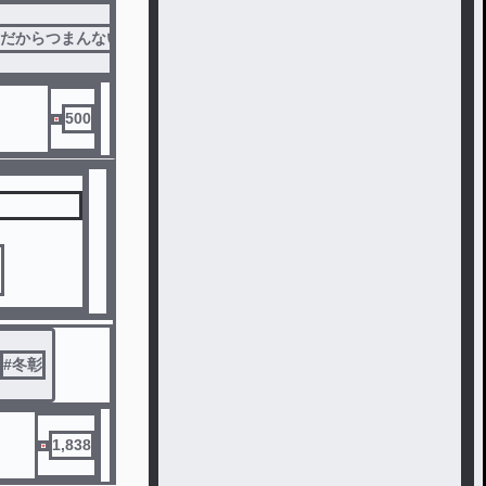
だからつまんないかも....
500
！
#
冬彰
1,838