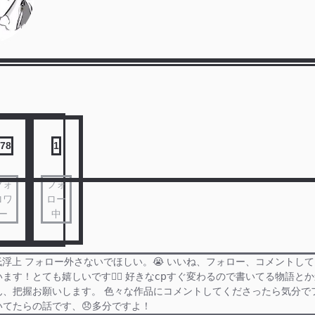
78
1
フォ
フォ
ロワ
ロー
ー
中
低浮上 フォロー外さないでほしい。😭 いいね、フォロー、コメントし
ます！とても嬉しいです🙇‍♀️ 好きな𝖼𝗉すぐ変わるので書いてる物語と
ん、把握お願いします。 色々な作品にコメントしてくださったら気分で
いてたらの話です、😞多分ですよ！