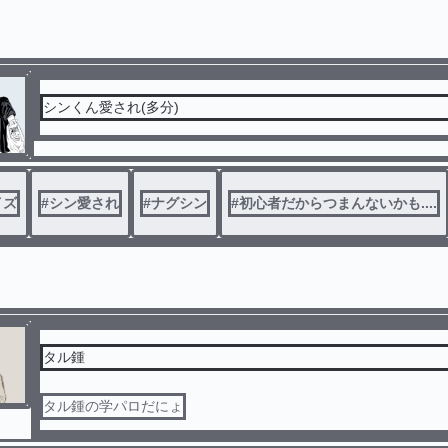
シンくん愛され(多分)
イズ
#
シン愛され
#
ナグシン
#
初心者だからつまんないかも....
タル鍾
タル鍾の学パロだにょ