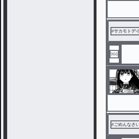
#
サカモトデ
966
#
ごめんなさ