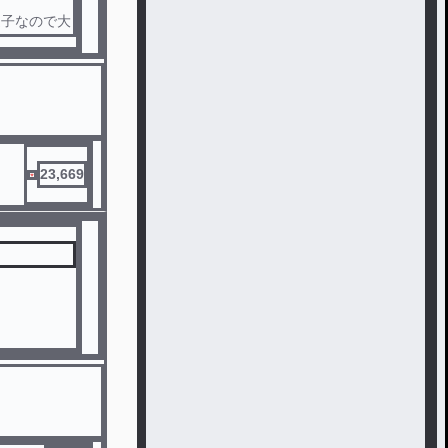
迷子なので大
ます‼️
23,669