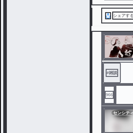
シェアす
#
雑談
966
センシテ