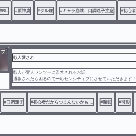
神BL
#
原神腐
#
タル鍾
#
キャラ崩壊、口調迷子注意
#
初心者
ィブ
彰人愛され
彰人が変人ワンツーに監禁されるお話
通報されたら困るので一応センシティブにさせていただきます
#
口調迷子
#
初心者だからつまんないかも....
#
類彰
#
司彰