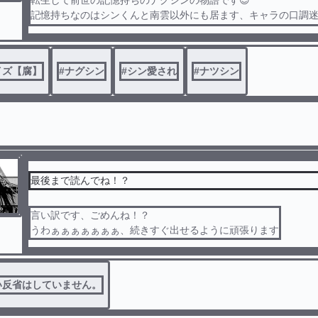
転生して前世の記憶持ちのナグシンの物語です😌
記憶持ちなのはシンくんと南雲以外にも居ます、キャラの口調
目に見てくれると嬉しいです😄
シンくん愛されです！！ナグシン以外にシンくんが受けのカプあり
出来れば7話見て欲しいな〜🔞部分だからさ〜
イズ【腐】
#
ナグシン
#
シン愛され
#
ナツシン
最後まで読んでね！？
言い訳です、ごめんね！？
うわぁぁぁぁぁぁぁ、続きすぐ出せるように頑張ります
い反省はしていません。