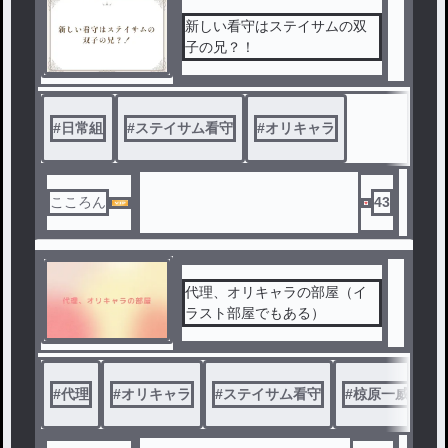
新しい看守はステイサムの双
子の兄？！
#
日常組
#
ステイサム看守
#
オリキャラ
こころん
43
代理、オリキャラの部屋（イ
ラスト部屋でもある）
#
代理
#
オリキャラ
#
ステイサム看守
#
椋原一威