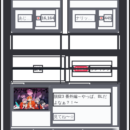
あじさ
16,164
ナリッち
445
い🍀💐
（リアム
教）
人気ランキングをみる
新着
ランキング
9
10
脱獄3 番外編～やっぱ、BLだ
よなぁ？！〜
見てね〜☆