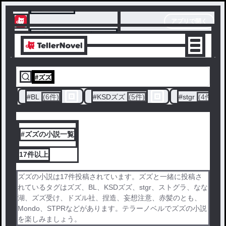
テラーノベル
アプリで開く
アプリでサクサク楽しめる
#
ズズ
#
BL
(6件)
#
KSDズズ
(5件)
#
stgr
(4件)
#ズズの小説一覧
17件
以上
ズズの小説は17件投稿されています。ズズと一緒に投稿さ
れているタグはズズ、BL、KSDズズ、stgr、ストグラ、なな
湖、ズズ受け、ドズル社、捏造、妄想注意、赤髪のとも、
Mondo、STPRなどがあります。テラーノベルでズズの小説
を楽しみましょう。