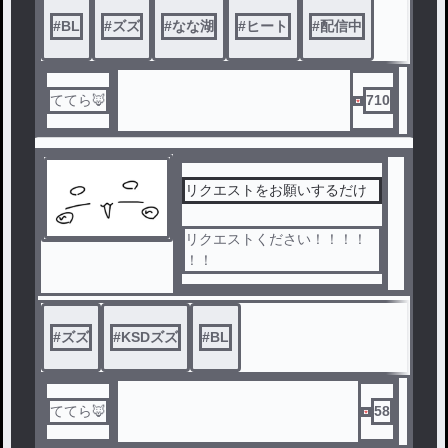
#
BL
#
ズズ
#
なな湖
#
ヒート
#
配信中
ててら🦊
710
リクエストをお願いするだけ
リクエストください！！！！
！！
#
ズズ
#
KSDズズ
#
BL
ててら🦊
58