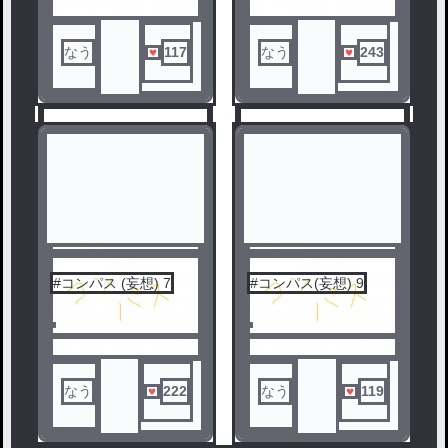
なう
117
なう
243
#コンパス (妄想) 7
#コンパス(妄想) 9
7
8
なう
222
なう
119