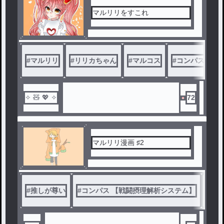
マルリリをすこれ
#
マルリリ
#
リリカちゃん
#
マルコス
#
コンパス
✧︎ 🧸 💖 ✧︎
72
マルリリ漫画 ♯2
#
推しが尊い
#
コンパス 【戦闘摂理解析システム】
#
マ