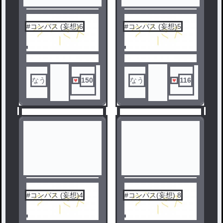
#コンパス (妄想)6
#コンパス (妄想)5
3
4
なう
150
なう
116
#コンパス (妄想)4
#コンパス(妄想) 8
5
6