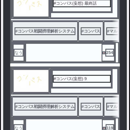
#コンパス(妄想) 最終話
#
コンパス戦闘摂理解析システム
#
コンパス
#
マルリリ
なう
254
#コンパス(妄想) 9
#
コンパス戦闘摂理解析システム
#
コンパス
#
マルリリ
なう
119