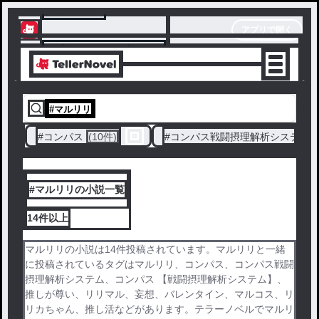
テラーノベル
アプリで開く
アプリでサクサク楽しめる
#
マルリリ
#
コンパス
(10件)
#
コンパス戦闘摂理解析システム
#マルリリの小説一覧
14件
以上
マルリリの小説は14件投稿されています。マルリリと一緒
に投稿されているタグはマルリリ、コンパス、コンパス戦闘
摂理解析システム、コンパス 【戦闘摂理解析システム】、
推しが尊い、リリマル、妄想、バレンタイン、マルコス、リ
リカちゃん、推し活などがあります。テラーノベルでマルリ