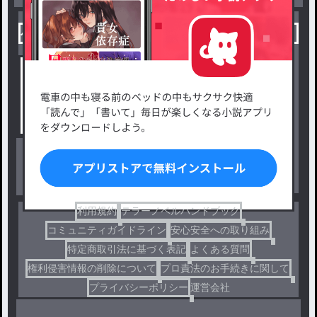
小説を探す
ジャンルから探す
新着小説一覧
恋愛・ロマンス
タグ一覧
ロマンスファンタジー
小説コンテスト応募・公募
ファンタジー・異世界・SF
出版・メディアミックス作品
ホラー・ミステリー
BL
ドラマ
コメディ
利用規約
テラーノベルハンドブック
コミュニティガイドライン
安心安全への取り組み
特定商取引法に基づく表記
よくある質問
権利侵害情報の削除について
プロ責法のお手続きに関して
プライバシーポリシー
運営会社