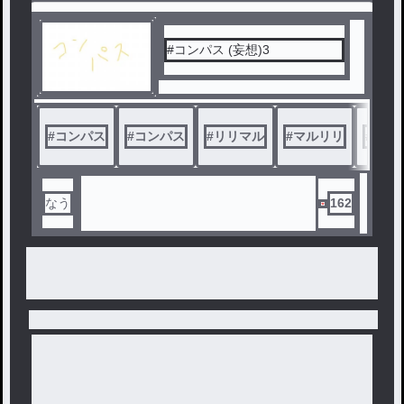
#コンパス (妄想)3
#
コンパス
#
コンパス
#
リリマル
#
マルリリ
#
妄想
なう
162