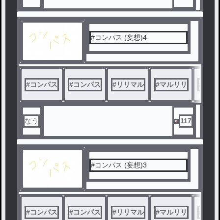
#コンパス (妄想)4
#
コンパス
#
コンパス
#
リリマル
#
マルリリ
#
妄想
なう
117
#コンパス (妄想)3
#
コンパス
#
コンパス
#
リリマル
#
マルリリ
#
妄想