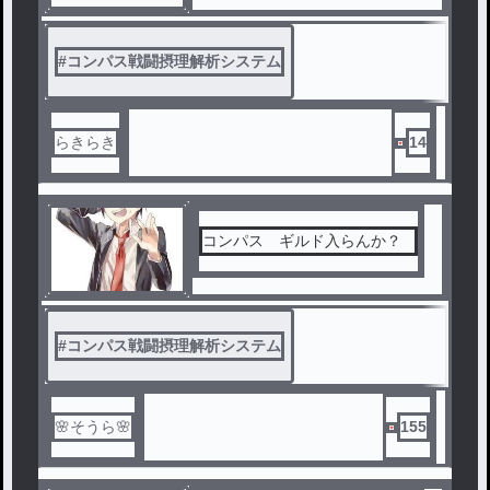
#
コンパス戦闘摂理解析システム
らきらき
14
コンパス ギルド入らんか？
#
コンパス戦闘摂理解析システム
🌸そうら🌸
155