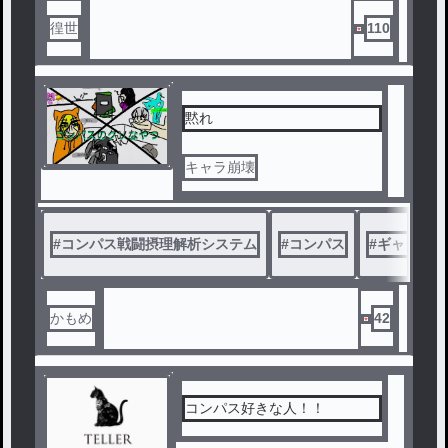
徨世
110
黙れ
キャラ崩壊
#
コンパス戦闘摂理解析システム
#
コンパス
#
ギャグ
かもめ
42
コンパス好きな人！！