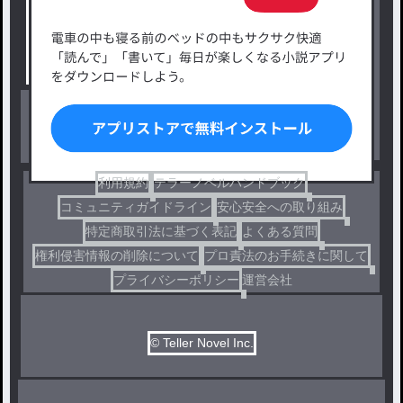
タグ一覧
ロマンスファンタジー
小説コンテスト応募・公募
ファンタジー・異世界・SF
出版・メディアミックス作品
ホラー・ミステリー
BL
ドラマ
コメディ
利用規約
テラーノベルハンドブック
コミュニティガイドライン
安心安全への取り組み
特定商取引法に基づく表記
よくある質問
権利侵害情報の削除について
プロ責法のお手続きに関して
プライバシーポリシー
運営会社
© Teller Novel Inc.