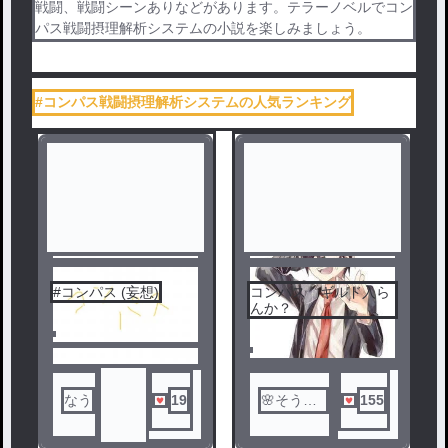
戦闘、戦闘シーンありなどがあります。テラーノベルでコン
パス戦闘摂理解析システムの小説を楽しみましょう。
#コンパス戦闘摂理解析システムの人気ランキング
#コンパス (妄想)
コンパス ギルド入ら
んか？
なう
19
🌸そうら
155
🌸