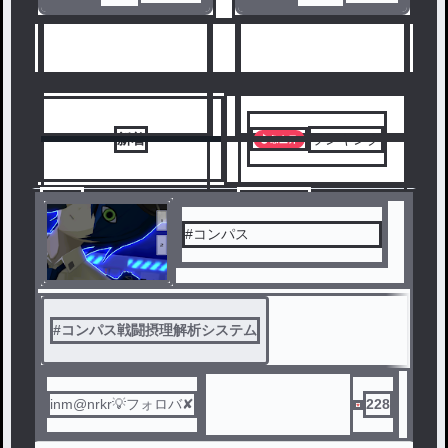
人気ランキングをみる
新着
ランキング
9
10
#コンパス
#
コンパス戦闘摂理解析システム
inm@nrkr💡フォロバ✘
228