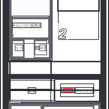
#コンパス (妄想)4
1
2
なう
117
人気ランキングをみる
新着
ランキング