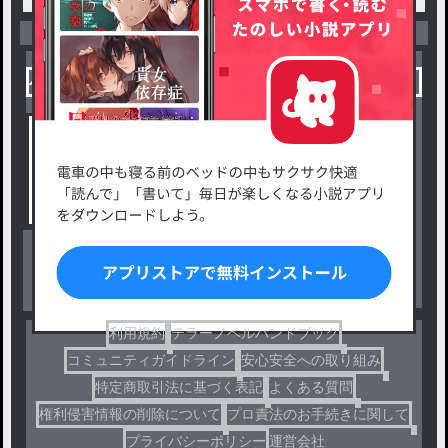
小説を探す
ジャンルから探す
新着小説一覧
恋愛・ロマンス
タグ一覧
ロマンスファンタジー
小説コンテスト応募・公募
ファンタジー・異世界・SF
出版・メディアミックス作品
ホラー・ミステリー
BL
ドラマ
コメディ
利用規約
テラーノベルハンドブック
コミュニティガイドライン
安心安全への取り組み
特定商取引法に基づく表記
よくある質問
権利侵害情報の削除について
プロ責法のお手続きに関して
プライバシーポリシー
運営会社