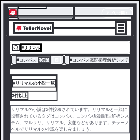
テラーノベル
アプリで開く
アプリでサクサク楽しめる
#
リリマル
#
コンパス
(3件)
#
コンパス戦闘摂理解析システム
(
#リリマルの小説一覧
3件
以上
リリマルの小説は3件投稿されています。リリマルと一緒に
投稿されているタグはコンパス、コンパス戦闘摂理解析シス
テム、マルリリ、リリマル、妄想などがあります。テラーノ
ベルでリリマルの小説を楽しみましょう。