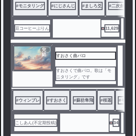
#
モニタリング
#
にじさんじ
#
ましろ爻
#
二次創作
豆コーヒーぷりん
11,629
完
結
すおさく曲パロ
すおさくで曲パロ。歌は「モ
ニタリング」です
#
ウィンブレ
#
すおさく
#
蘇枋隼飛
#
桜遥
#
モニタ
こしあん(不定期投稿)
34