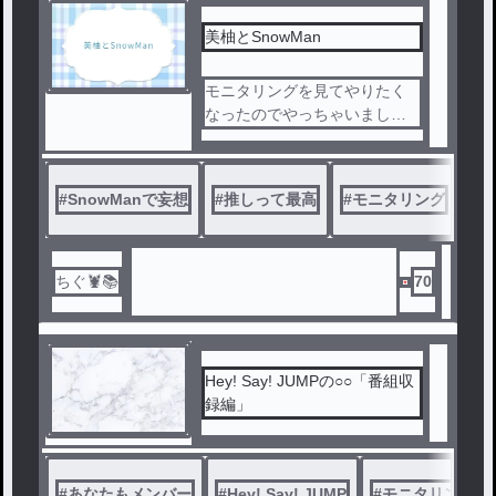
美柚とSnowMan
モニタリングを見てやりたく
なったのでやっちゃいました(ﾉ
≧ڡ≦)☆
#
SnowManで妄想
#
推しって最高
#
モニタリング
#
1
ちぐ🦞📚
70
Hey! Say! JUMPの○○「番組収
録編」
#
あなたもメンバー
#
Hey! Say! JUMP
#
モニタリング