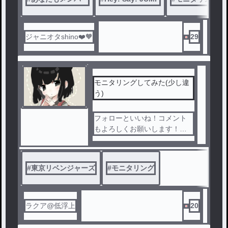
ジャニオタshino❤️🧡
29
モニタリングしてみた(少し違
う)
フォローといいね！コメント
もよろしくお願いします！
コラボ相手:リク さん
#
東京リベンジャーズ
#
モニタリング
ラクア@低浮上
20