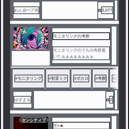
れん@ペア画
3,077
モニタリングの考察
ノベ
モニタリングのうちの考察書
ル
いたぁぁぁぁぁぁぁぁ
#
モニタリング
#
初音ミク
#
ボカロ
#
考察
#
DECO*
ゆずまる
2
センシティブ
🈂️×🔥