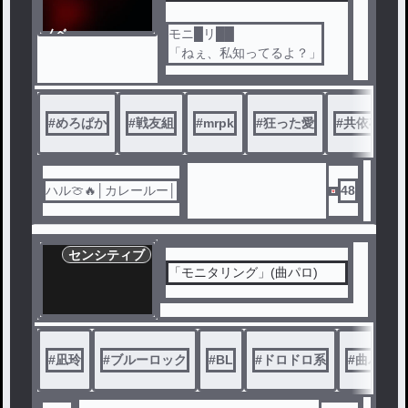
ノベ
モニ█リ██
ル
「ねぇ、私知ってるよ？」
#
めろぱか
#
戦友組
#
mrpk
#
狂った愛
#
共依存
ハル🍈🔥│カレールー│
48
センシティブ
「モニタリング」(曲パロ)
#
凪玲
#
ブルーロック
#
BL
#
ドロドロ系
#
曲パロ