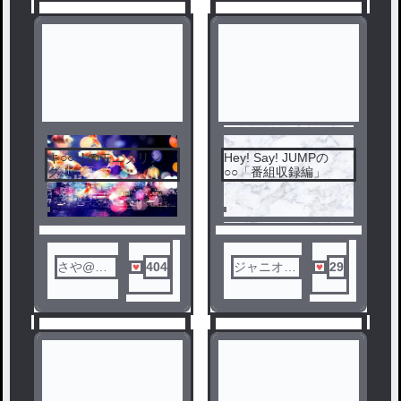
キ○○リのモニタリン
Hey! Say! JUMPの
1
2
グ！
○○「番組収録編」
さや@り
404
ジャニオタ
29
す
shino❤️🧡