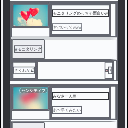
モニタリングめっちゃ面白いw
ヤバいってwww
#
モニタリング
さくわか🍒
7
センシティブ
みなさーん!!!
あ〜早くみたい