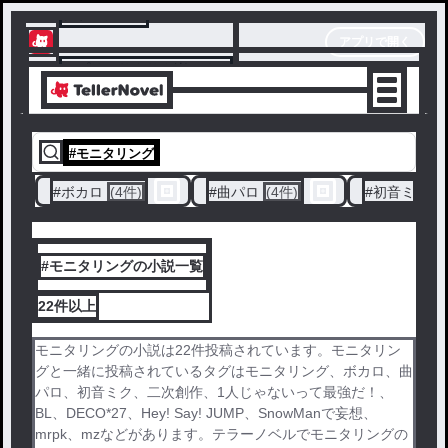
テラーノベル
アプリで開く
アプリでサクサク楽しめる
#
モニタリング
#
ボカロ
(4件)
#
曲パロ
(4件)
#
初音ミク
(
#モニタリングの小説一覧
22件
以上
モニタリングの小説は22件投稿されています。モニタリン
グと一緒に投稿されているタグはモニタリング、ボカロ、曲
パロ、初音ミク、二次創作、1人じゃないって最強だ！、
BL、DECO*27、Hey! Say! JUMP、SnowManで妄想、
mrpk、mzなどがあります。テラーノベルでモニタリングの