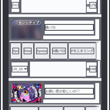
RIO
175
センシティブ
曲パロ
#
pr
#
mz
#
prmz
#
曲パロ
#
モニタリング
UR_MI.❤︎
240
お願い君が欲しいの♡