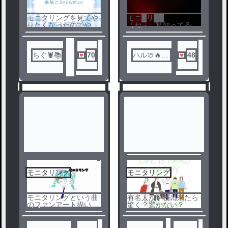
5
6
モニタリングを見てや
モニ█リ██
りたくなったのでやっ
「ねぇ、私知ってる
ノベ
ちゃいました(ﾉ
よ？」
ル
≧ڡ≦)☆
ちぐ🦞📚
70
ハル🍈🔥│
48
カレールー
│
モニタリング
モニタリング
7
8
モニタリングという曲
有名人が学校に来たら
のファンアート描いて
驚く？驚かない？
ノベ
みた
ル