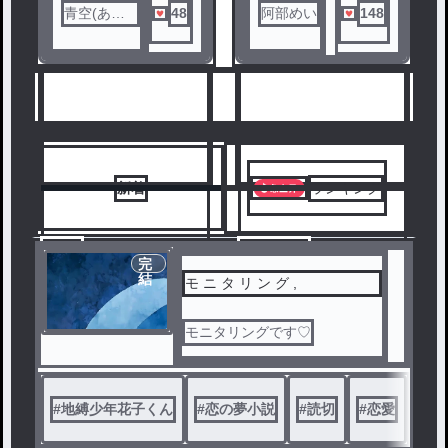
青空(あお
48
阿部めい
148
い)＠あめ
れい
人気ランキングをみる
新着
ランキング
9
10
完
結
モ ニ タ リ ン グ ,
モニタリングです♡
#
地縛少年花子くん
#
恋の夢小説
#
読切
#
恋愛
#
モ