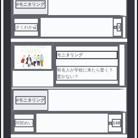
#
モニタリング
さくわか🍒
3
モニタリング
有名人が学校に来たら驚く？
驚かない？
#
モニタリング
阿部めい
148