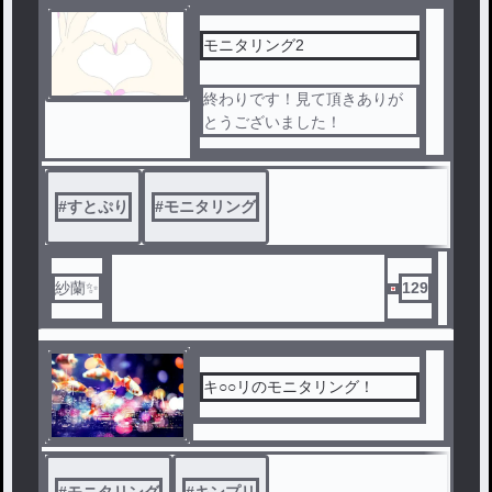
モニタリング2
終わりです！見て頂きありが
とうございました！
#
すとぷり
#
モニタリング
紗蘭✨
129
キ○○リのモニタリング！