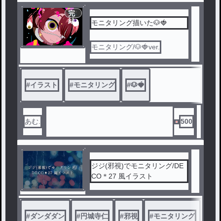
完
結
モニタリング描いた🐶🍓
モニタリング/🐶🍓ver.
#
イラスト
#
モニタリング
#
🐶🍓
あむ.
500
ジジ(邪視)でモニタリング/DE
CO＊27 風イラスト
#
ダンダダン
#
円城寺仁
#
邪視
#
モニタリング
#
デ