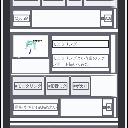
🎨yuri🌼
318
モニタリング
ノベ
モニタリングという曲のファ
ル
ンアート描いてみた
#
モニタリング
#
初音ミク
#
ボカロ
青空(あおい)＠あめれい
48