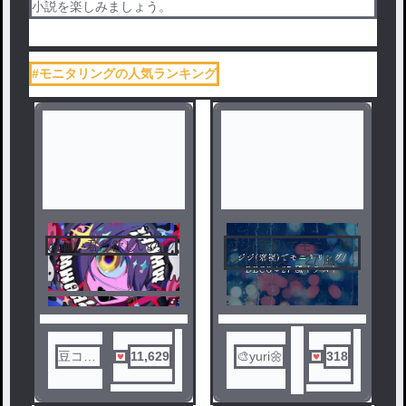
小説を楽しみましょう。
#モニタリングの人気ランキング
お願い君が欲しいの♡
ジジ(邪視)でモニタリ
ング/DECO＊27 風イ
ラスト
豆コー
11,629
🎨yuri🌼
318
ヒーぷ
りん