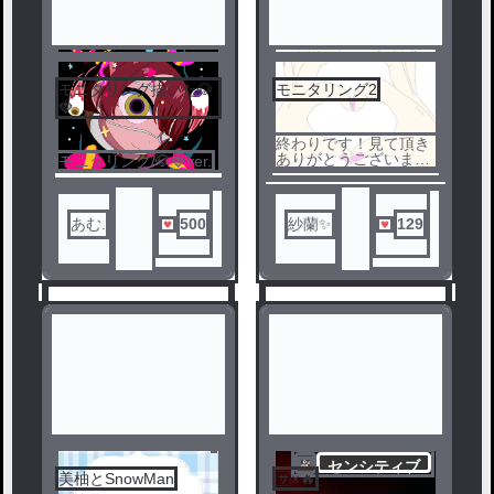
完
結
モニタリング描いた🐶
モニタリング2
3
4
🍓
終わりです！見て頂き
ありがとうございまし
モニタリング/🐶🍓ver.
た！
あむ.
500
紗蘭✨
129
センシティブ
美柚とSnowMan
🈂️×🔥