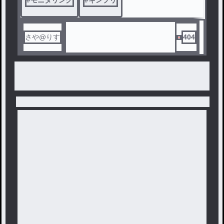
#
モニタリング
#
キンプリ
さや@りす
404