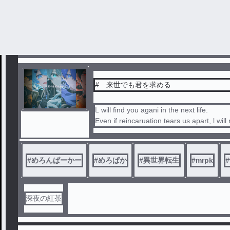
#
🈂️🔥
#
びーえる
#
bl
#
mrpk
とう
# 来世でも君を求める
L will find you agani in the next life.
Even if reincaruation tears us apart, l wil
Beyond the veli of this life.
#
めろんぱーかー
#
めろぱか
#
異世界転生
#
mrpk
#
深夜の紅茶