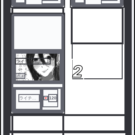
ライチと雑談ちよ
1
2
雑談
ノベ
ル
ライチち
120
ゃん
人気ランキングをみる