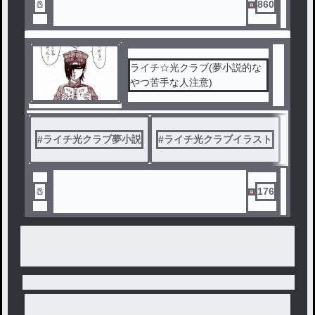
🧂
860
ライチ☆光クラブ(夢小説的な
やつ苦手な人注意)
#
ライチ光クラブ夢小説
#
ライチ光クラブイラスト
🧂
176