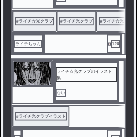
ル
#
ライチ☆光クラブ
#
ライチ光クラブ
#
ライチ☆光クラブ
ライチちゃん
120
ライチ☆光クラブのイラスト
集
ノベ
ル
ない
#
ライチ光クラブイラスト