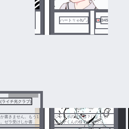
8,205
ハートㄘゃԽ㌨
345
センシティブ
(ライチ光クラブ)
様子がおかしいタミヤくん(総受)
5
か書きません。もう1
ジャイボの注射器？によって
す。ゼラ受けしか書き
タミヤくんの様子が変わっ
て...？って感じです！総受けだ