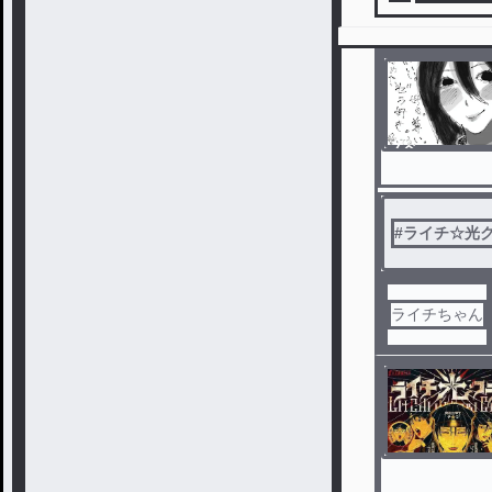
ノベ
ル
#
ライチ☆光
ライチちゃん