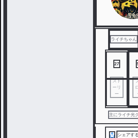
ライチちゃん
27
スト
ーリ
ー
主にライチ光ク
シェアす