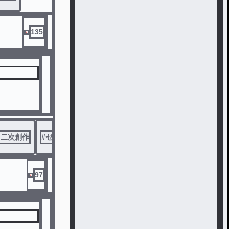
135
#
二次創作
#
ゼラ
#
イラスト
97