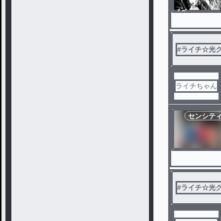
ノベ
ル
#
ライチ☆光
ライチちゃん
センシテ
#
ライチ☆光