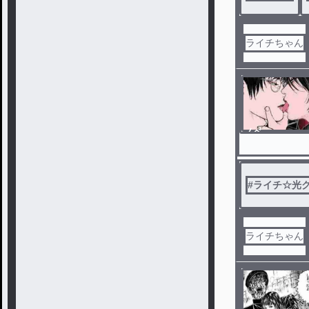
ライチちゃん
ノベ
ル
#
ライチ☆光
ライチちゃん