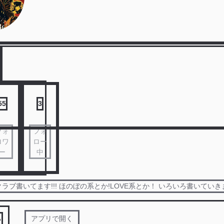
55
3
フォ
フォ
ロワ
ロー
ー
中
ラブ書いてます!!! ほのぼの系とか!LOVE系とか！ いろいろ書いていきま
る
アプリで開く