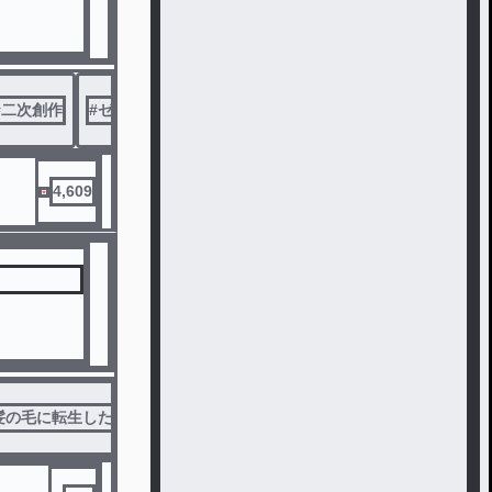
#
二次創作
#
ゼラ
#
夢小説
4,609
髪の毛に転生したい女
#
夢小説