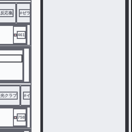
#
反応集
#
ゼラ
#
二次創作
461
チ光クラブ
#
イラスト
758