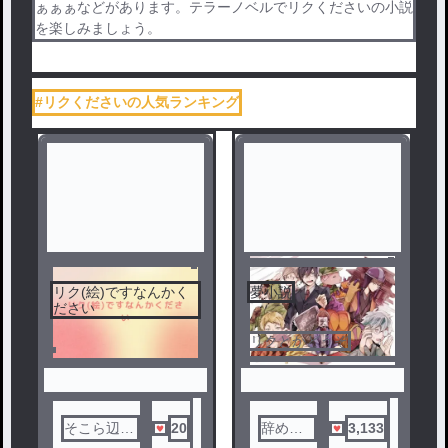
ぁぁぁなどがあります。テラーノベルでリクくださいの小説
を楽しみましょう。
#リクくださいの人気ランキング
リク(絵)ですなんかく
夢小説
ださい
リクとかどうぞ
そこら辺に
20
辞めま
3,133